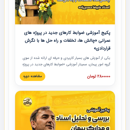
پکیج آموزشی ضوابط کارهای جدید در پروژه های
عمرانی «چالش ها، تخلفات و راه حل ها با نگرش
قراردادی»
یکی از آموزش‏‏‏‏‏‏ های بسیار کاربردی و حرفه‏ ای ارائه شده از سوی
گروه امور پیمان، سمینار آموزشی «ضوابط کارهای جدید در پروژه
های عمرانی» چالش ها، تخلفات و راه حل ها با نگرش قراردادی
2800000 تومان
مشاهده دوره
است که در محل سندیکای شرکت های ساختمانی کشور ارائه شد.
در این آموزش نکات کلیدی مربوط به کارهای جدید در اسناد و
مدارک پیمان به همراه تجربیات عملی ارائه شده است.