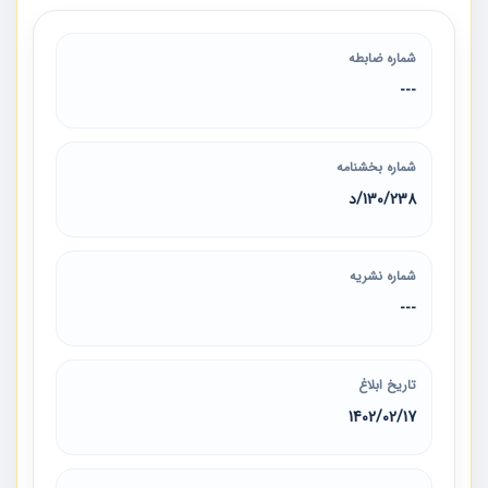
شماره ضابطه
---
شماره بخشنامه
130/238/د
شماره نشریه
---
تاریخ ابلاغ
1402/02/17