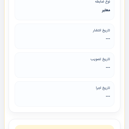
نوع ضابطه
معتبر
تاریخ انتشار
---
تاریخ تصویب
---
تاریخ اجرا
---