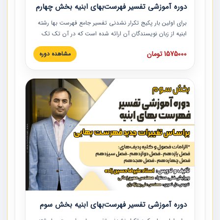
دوره آموزشی تفسیر فهرست‌بهای ابنیه بخش چهارم
برای اولین بار پکیج تکرار نشدنی تفسیر جامع فهرست بها رشته
ابنیه از زبان نویسندگان آن ارائه شده است که در آن تک تک
ردیف ها و مطالب فهرست بها تفسیر و ارائه شده است. این
1575000 تومان
مشاهده دوره
دوره به صورت کامل تصویری بوده و به همراه تصاویر عملیات
اجرایی مرتبط با ردیف های فهرست بها ارائه شده است. این
دوره با کلام مهندس علیرضاحسین‌زاده مدیر پروژه مهندسی
مشاور در امر بازنگری فهرست بها رشته ابنیه ارائه شده و به تمام
همکارانی که در حوزه صنعت ساخت در حال فعالیت هستند حتما
توصیه می کنیم از مطالب این دوره استفاده نمایند.
دوره آموزشی تفسیر فهرست‌بهای ابنیه بخش سوم