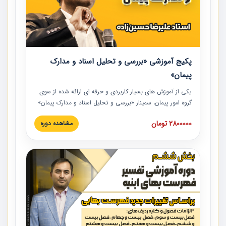
پکیج آموزشی «بررسی و تحلیل اسناد و مدارک
پیمان»
یکی از آموزش‏‏‏‏‏‏ های بسیار کاربردی و حرفه‏ ای ارائه شده از سوی
گروه امور پیمان، سمینار «بررسی و تحلیل اسناد و مدارک پیمان»
است که در دانشگاه صنعتی شریف ارائه شد. در این آموزش
2800000 تومان
مشاهده دوره
نکات کلیدی مربوط به اسناد و مدارک پیمان، اولویت بندی اسناد
و مدارک پیمان، بایدها و نبایدهای مربوط به اسناد و مدارک
پیمان به همراه تجربیات عملی در این خصوص ارائه شده است.