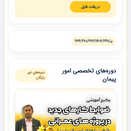
دریافت فایل
م/264/270/272/1402/238
دوره‌های تخصصی امور
دوره‌های غیر
پیمان
رایگان