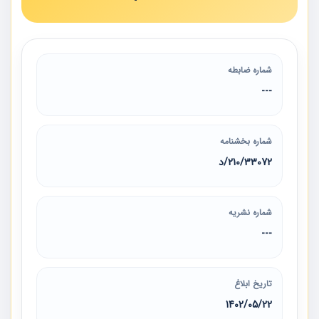
شماره ضابطه
---
شماره بخشنامه
210/33072/د
شماره نشریه
---
تاریخ ابلاغ
1402/05/22