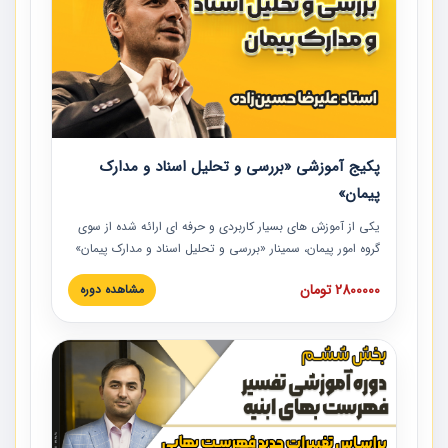
پکیج آموزشی «بررسی و تحلیل اسناد و مدارک
پیمان»
یکی از آموزش‏‏‏‏‏‏ های بسیار کاربردی و حرفه‏ ای ارائه شده از سوی
گروه امور پیمان، سمینار «بررسی و تحلیل اسناد و مدارک پیمان»
است که در دانشگاه صنعتی شریف ارائه شد. در این آموزش
2800000 تومان
مشاهده دوره
نکات کلیدی مربوط به اسناد و مدارک پیمان، اولویت بندی اسناد
و مدارک پیمان، بایدها و نبایدهای مربوط به اسناد و مدارک
پیمان به همراه تجربیات عملی در این خصوص ارائه شده است.