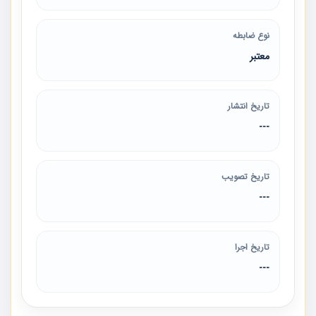
نوع ضابطه
معتبر
تاریخ انتشار
---
تاریخ تصویب
---
تاریخ اجرا
---