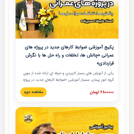
پکیج آموزشی ضوابط کارهای جدید در پروژه های
عمرانی «چالش ها، تخلفات و راه حل ها با نگرش
قراردادی»
یکی از آموزش‏‏‏‏‏‏ های بسیار کاربردی و حرفه‏ ای ارائه شده از سوی
گروه امور پیمان، سمینار آموزشی «ضوابط کارهای جدید در پروژه
های عمرانی» چالش ها، تخلفات و راه حل ها با نگرش قراردادی
2800000 تومان
مشاهده دوره
است که در محل سندیکای شرکت های ساختمانی کشور ارائه شد.
در این آموزش نکات کلیدی مربوط به کارهای جدید در اسناد و
مدارک پیمان به همراه تجربیات عملی ارائه شده است.