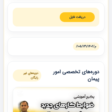
دریافت فایل
م/105/131/1402/
دوره‌های تخصصی امور
دوره‌های غیر
پیمان
رایگان