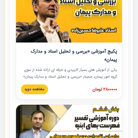
پکیج آموزشی «بررسی و تحلیل اسناد و مدارک
پیمان»
یکی از آموزش‏‏‏‏‏‏ های بسیار کاربردی و حرفه‏ ای ارائه شده از سوی
گروه امور پیمان، سمینار «بررسی و تحلیل اسناد و مدارک پیمان»
است که در دانشگاه صنعتی شریف ارائه شد. در این آموزش
2800000 تومان
مشاهده دوره
نکات کلیدی مربوط به اسناد و مدارک پیمان، اولویت بندی اسناد
و مدارک پیمان، بایدها و نبایدهای مربوط به اسناد و مدارک
پیمان به همراه تجربیات عملی در این خصوص ارائه شده است.