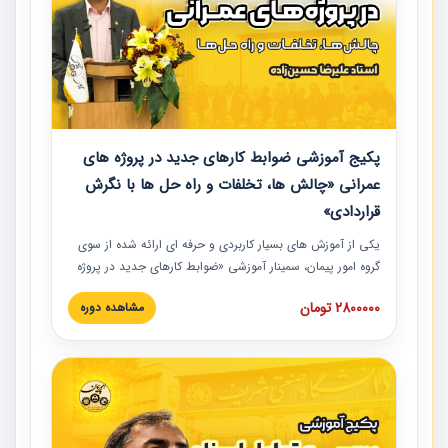
پکیج آموزشی ضوابط کارهای جدید در پروژه های
عمرانی «چالش ها، تخلفات و راه حل ها با نگرش
قراردادی»
یکی از آموزش‏‏‏‏‏‏ های بسیار کاربردی و حرفه‏ ای ارائه شده از سوی
گروه امور پیمان، سمینار آموزشی «ضوابط کارهای جدید در پروژه
های عمرانی» چالش ها، تخلفات و راه حل ها با نگرش قراردادی
2800000 تومان
مشاهده دوره
است که در محل سندیکای شرکت های ساختمانی کشور ارائه شد.
در این آموزش نکات کلیدی مربوط به کارهای جدید در اسناد و
مدارک پیمان به همراه تجربیات عملی ارائه شده است.