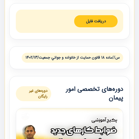
دریافت فایل
س//ماده 18 قانون حمايت از خانواده و جواني جمعيت/1402/13
دوره‌های تخصصی امور
دوره‌های غیر
پیمان
رایگان