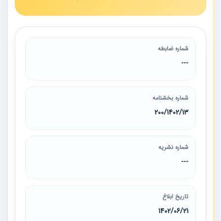
شماره ضابطه
---
شماره بخشنامه
200/1402/13
شماره نشریه
---
تاریخ ابلاغ
1402/06/21