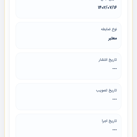
1402/07/16
نوع ضابطه
معتبر
تاریخ انتشار
---
تاریخ تصویب
---
تاریخ اجرا
---