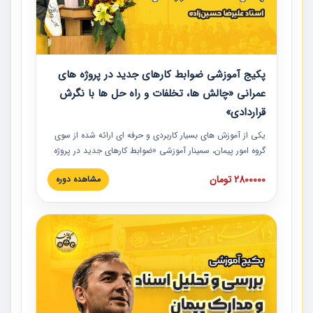
پکیج آموزشی ضوابط کارهای جدید در پروژه های
عمرانی «چالش ها، تخلفات و راه حل ها با نگرش
قراردادی»
یکی از آموزش‏‏‏‏‏‏ های بسیار کاربردی و حرفه‏ ای ارائه شده از سوی
گروه امور پیمان، سمینار آموزشی «ضوابط کارهای جدید در پروژه
های عمرانی» چالش ها، تخلفات و راه حل ها با نگرش قراردادی
2800000 تومان
مشاهده دوره
است که در محل سندیکای شرکت های ساختمانی کشور ارائه شد.
در این آموزش نکات کلیدی مربوط به کارهای جدید در اسناد و
مدارک پیمان به همراه تجربیات عملی ارائه شده است.