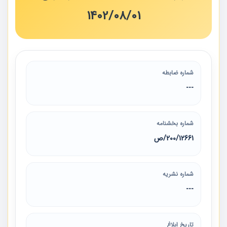
1402/08/01
شماره ضابطه
---
شماره بخشنامه
200/12661/ص
شماره نشریه
---
تاریخ ابلاغ