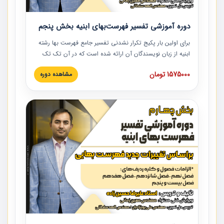
دوره آموزشی تفسیر فهرست‌بهای ابنیه بخش پنجم
برای اولین بار پکیج تکرار نشدنی تفسیر جامع فهرست بها رشته
ابنیه از زبان نویسندگان آن ارائه شده است که در آن تک تک
ردیف ها و مطالب فهرست بها تفسیر و ارائه شده است. این
1575000 تومان
مشاهده دوره
دوره به صورت کامل تصویری بوده و به همراه تصاویر عملیات
اجرایی مرتبط با ردیف های فهرست بها ارائه شده است. این
دوره با کلام مهندس علیرضاحسین‌زاده مدیر پروژه مهندسی
مشاور در امر بازنگری فهرست بها رشته ابنیه ارائه شده و به تمام
همکارانی که در حوزه صنعت ساخت در حال فعالیت هستند حتما
توصیه می کنیم از مطالب این دوره استفاده نمایند.