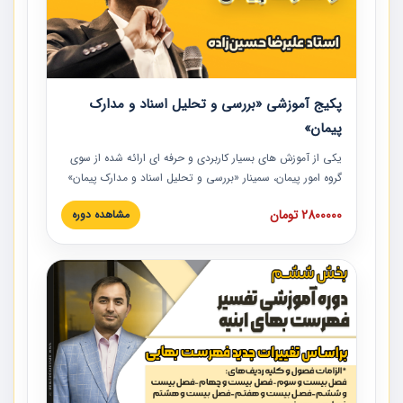
پکیج آموزشی «بررسی و تحلیل اسناد و مدارک
پیمان»
یکی از آموزش‏‏‏‏‏‏ های بسیار کاربردی و حرفه‏ ای ارائه شده از سوی
گروه امور پیمان، سمینار «بررسی و تحلیل اسناد و مدارک پیمان»
است که در دانشگاه صنعتی شریف ارائه شد. در این آموزش
2800000 تومان
مشاهده دوره
نکات کلیدی مربوط به اسناد و مدارک پیمان، اولویت بندی اسناد
و مدارک پیمان، بایدها و نبایدهای مربوط به اسناد و مدارک
پیمان به همراه تجربیات عملی در این خصوص ارائه شده است.