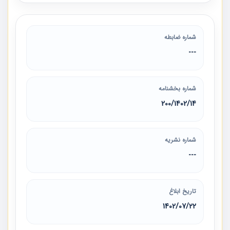
شماره ضابطه
---
شماره بخشنامه
200/1402/14
شماره نشریه
---
تاریخ ابلاغ
1402/07/22