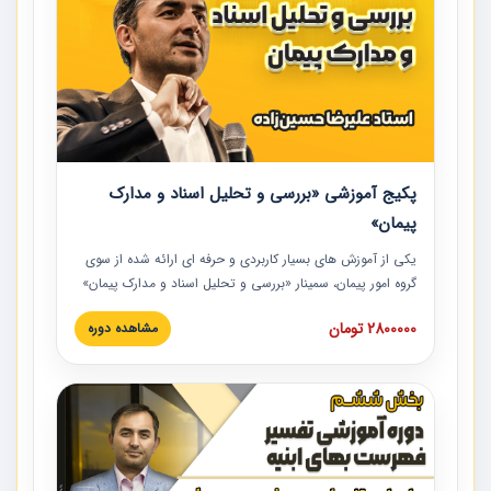
پکیج آموزشی «بررسی و تحلیل اسناد و مدارک
پیمان»
یکی از آموزش‏‏‏‏‏‏ های بسیار کاربردی و حرفه‏ ای ارائه شده از سوی
گروه امور پیمان، سمینار «بررسی و تحلیل اسناد و مدارک پیمان»
است که در دانشگاه صنعتی شریف ارائه شد. در این آموزش
2800000 تومان
مشاهده دوره
نکات کلیدی مربوط به اسناد و مدارک پیمان، اولویت بندی اسناد
و مدارک پیمان، بایدها و نبایدهای مربوط به اسناد و مدارک
پیمان به همراه تجربیات عملی در این خصوص ارائه شده است.