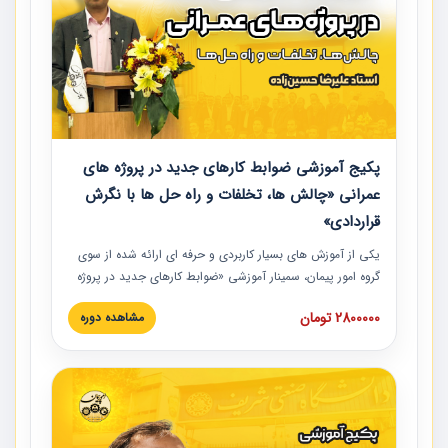
پکیج آموزشی ضوابط کارهای جدید در پروژه های
عمرانی «چالش ها، تخلفات و راه حل ها با نگرش
قراردادی»
یکی از آموزش‏‏‏‏‏‏ های بسیار کاربردی و حرفه‏ ای ارائه شده از سوی
گروه امور پیمان، سمینار آموزشی «ضوابط کارهای جدید در پروژه
های عمرانی» چالش ها، تخلفات و راه حل ها با نگرش قراردادی
2800000 تومان
مشاهده دوره
است که در محل سندیکای شرکت های ساختمانی کشور ارائه شد.
در این آموزش نکات کلیدی مربوط به کارهای جدید در اسناد و
مدارک پیمان به همراه تجربیات عملی ارائه شده است.