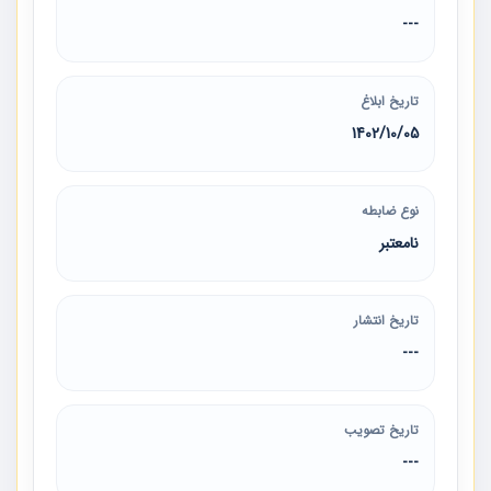
---
تاریخ ابلاغ
1402/10/05
نوع ضابطه
نامعتبر
تاریخ انتشار
---
تاریخ تصویب
---