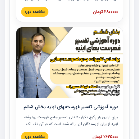
است که در دانشگاه صنعتی شریف ارائه شد. در این آموزش
2800000 تومان
مشاهده دوره
نکات کلیدی مربوط به اسناد و مدارک پیمان، اولویت بندی اسناد
و مدارک پیمان، بایدها و نبایدهای مربوط به اسناد و مدارک
پیمان به همراه تجربیات عملی در این خصوص ارائه شده است.
دوره آموزشی تفسیر فهرست‌بهای ابنیه بخش ششم
برای اولین بار پکیج تکرار نشدنی تفسیر جامع فهرست بها رشته
ابنیه از زبان نویسندگان آن ارائه شده است که در آن تک تک
ردیف ها و مطالب فهرست بها تفسیر و ارائه شده است. این
2625000 تومان
مشاهده دوره
دوره به صورت کامل تصویری بوده و به همراه تصاویر عملیات