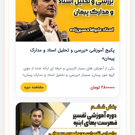
پکیج آموزشی «بررسی و تحلیل اسناد و مدارک
پیمان»
یکی از آموزش‏‏‏‏‏‏ های بسیار کاربردی و حرفه‏ ای ارائه شده از سوی
گروه امور پیمان، سمینار «بررسی و تحلیل اسناد و مدارک پیمان»
است که در دانشگاه صنعتی شریف ارائه شد. در این آموزش
2800000 تومان
مشاهده دوره
نکات کلیدی مربوط به اسناد و مدارک پیمان، اولویت بندی اسناد
و مدارک پیمان، بایدها و نبایدهای مربوط به اسناد و مدارک
پیمان به همراه تجربیات عملی در این خصوص ارائه شده است.