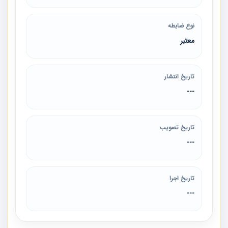
نوع ضابطه
معتبر
تاریخ انتشار
---
تاریخ تصویب
---
تاریخ اجرا
---