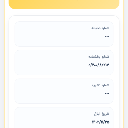
شماره ضابطه
---
شماره بخشنامه
200/82213/د
شماره نشریه
---
تاریخ ابلاغ
1402/11/25