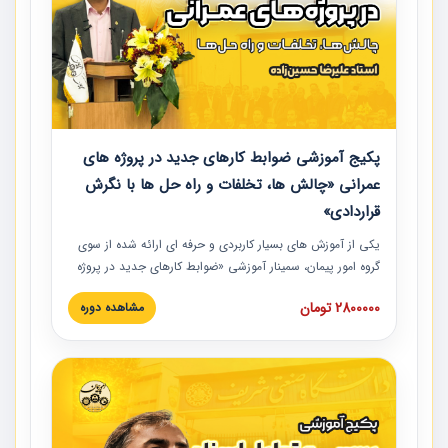
پکیج آموزشی ضوابط کارهای جدید در پروژه های
عمرانی «چالش ها، تخلفات و راه حل ها با نگرش
قراردادی»
یکی از آموزش‏‏‏‏‏‏ های بسیار کاربردی و حرفه‏ ای ارائه شده از سوی
گروه امور پیمان، سمینار آموزشی «ضوابط کارهای جدید در پروژه
های عمرانی» چالش ها، تخلفات و راه حل ها با نگرش قراردادی
2800000 تومان
مشاهده دوره
است که در محل سندیکای شرکت های ساختمانی کشور ارائه شد.
در این آموزش نکات کلیدی مربوط به کارهای جدید در اسناد و
مدارک پیمان به همراه تجربیات عملی ارائه شده است.