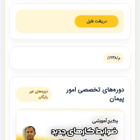
دریافت فایل
م/238//
دوره‌های تخصصی امور
دوره‌های غیر
پیمان
رایگان