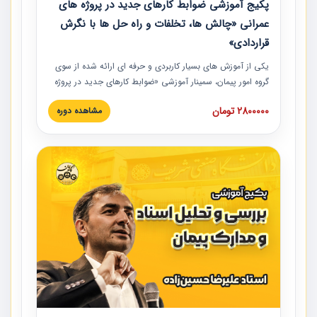
پکیج آموزشی ضوابط کارهای جدید در پروژه های
عمرانی «چالش ها، تخلفات و راه حل ها با نگرش
قراردادی»
یکی از آموزش‏‏‏‏‏‏ های بسیار کاربردی و حرفه‏ ای ارائه شده از سوی
گروه امور پیمان، سمینار آموزشی «ضوابط کارهای جدید در پروژه
های عمرانی» چالش ها، تخلفات و راه حل ها با نگرش قراردادی
2800000 تومان
مشاهده دوره
است که در محل سندیکای شرکت های ساختمانی کشور ارائه شد.
در این آموزش نکات کلیدی مربوط به کارهای جدید در اسناد و
مدارک پیمان به همراه تجربیات عملی ارائه شده است.