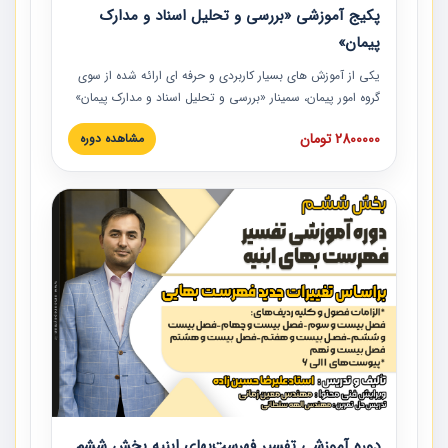
پکیج آموزشی «بررسی و تحلیل اسناد و مدارک
پیمان»
یکی از آموزش‏‏‏‏‏‏ های بسیار کاربردی و حرفه‏ ای ارائه شده از سوی
گروه امور پیمان، سمینار «بررسی و تحلیل اسناد و مدارک پیمان»
است که در دانشگاه صنعتی شریف ارائه شد. در این آموزش
2800000 تومان
مشاهده دوره
نکات کلیدی مربوط به اسناد و مدارک پیمان، اولویت بندی اسناد
و مدارک پیمان، بایدها و نبایدهای مربوط به اسناد و مدارک
پیمان به همراه تجربیات عملی در این خصوص ارائه شده است.
دوره آموزشی تفسیر فهرست‌بهای ابنیه بخش ششم