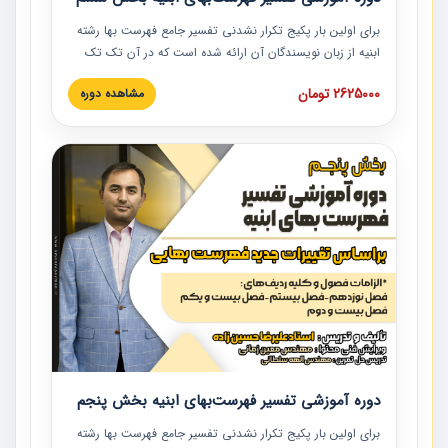
برای اولین بار پکیج تکرار نشدنی تفسیر جامع فهرست بها رشته
ابنیه از زبان نویسندگان آن ارائه شده است که در آن تک تک
ردیف ها و مطالب فهرست بها تفسیر و ارائه شده است. این
2625000 تومان
مشاهده دوره
دوره به صورت کامل تصویری بوده و به همراه تصاویر عملیات
اجرایی مرتبط با ردیف های فهرست بها ارائه شده است. این
دوره با کلام مهندس علیرضاحسین‌زاده مدیر پروژه مهندسی
مشاور در امر بازنگری فهرست بها رشته ابنیه ارائه شده و به تمام
همکارانی که در حوزه صنعت ساخت در حال فعالیت هستند حتما
توصیه می کنیم از مطالب این دوره استفاده نمایند.
دوره آموزشی تفسیر فهرست‌بهای ابنیه بخش پنجم
برای اولین بار پکیج تکرار نشدنی تفسیر جامع فهرست بها رشته