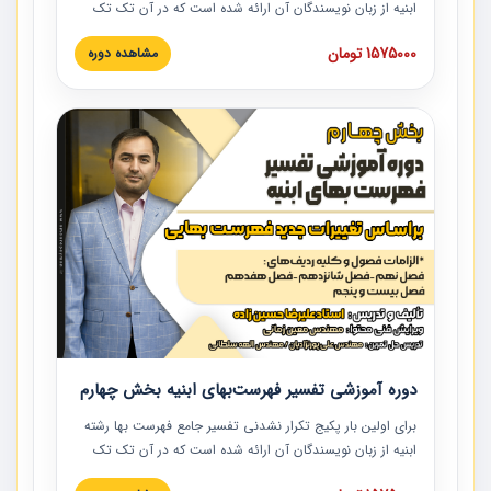
ابنیه از زبان نویسندگان آن ارائه شده است که در آن تک تک
ردیف ها و مطالب فهرست بها تفسیر و ارائه شده است. این
1575000 تومان
مشاهده دوره
دوره به صورت کامل تصویری بوده و به همراه تصاویر عملیات
اجرایی مرتبط با ردیف های فهرست بها ارائه شده است. این
دوره با کلام مهندس علیرضاحسین‌زاده مدیر پروژه مهندسی
مشاور در امر بازنگری فهرست بها رشته ابنیه ارائه شده و به تمام
همکارانی که در حوزه صنعت ساخت در حال فعالیت هستند حتما
توصیه می کنیم از مطالب این دوره استفاده نمایند.
دوره آموزشی تفسیر فهرست‌بهای ابنیه بخش چهارم
برای اولین بار پکیج تکرار نشدنی تفسیر جامع فهرست بها رشته
ابنیه از زبان نویسندگان آن ارائه شده است که در آن تک تک
ردیف ها و مطالب فهرست بها تفسیر و ارائه شده است. این