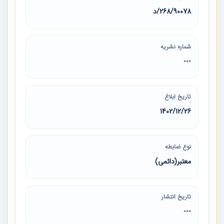
268/90078/د
شماره نشریه
---
تاریخ ابلاغ
1402/12/26
نوع ضابطه
معتبر(دائمی)
تاریخ انتشار
---