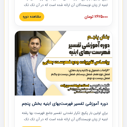
ابنیه از زبان نویسندگان آن ارائه شده است که در آن تک تک
ردیف ها و مطالب فهرست بها تفسیر و ارائه شده است. این
2625000 تومان
مشاهده دوره
دوره به صورت کامل تصویری بوده و به همراه تصاویر عملیات
اجرایی مرتبط با ردیف های فهرست بها ارائه شده است. این
دوره با کلام مهندس علیرضاحسین‌زاده مدیر پروژه مهندسی
مشاور در امر بازنگری فهرست بها رشته ابنیه ارائه شده و به تمام
همکارانی که در حوزه صنعت ساخت در حال فعالیت هستند حتما
توصیه می کنیم از مطالب این دوره استفاده نمایند.
دوره آموزشی تفسیر فهرست‌بهای ابنیه بخش پنجم
برای اولین بار پکیج تکرار نشدنی تفسیر جامع فهرست بها رشته
ابنیه از زبان نویسندگان آن ارائه شده است که در آن تک تک
ردیف ها و مطالب فهرست بها تفسیر و ارائه شده است. این