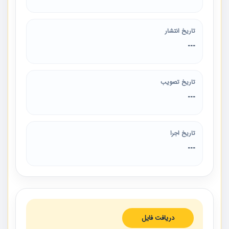
تاریخ انتشار
---
تاریخ تصویب
---
تاریخ اجرا
---
دریافت فایل