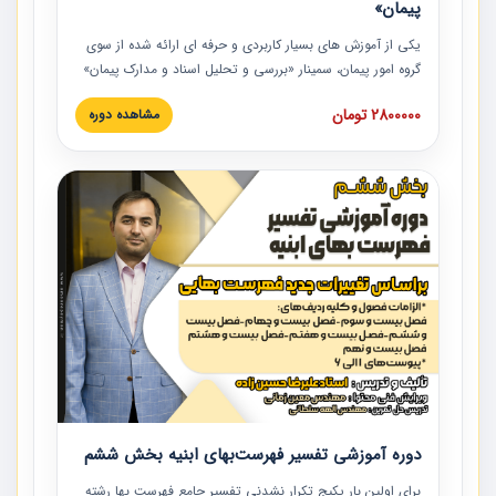
پیمان»
یکی از آموزش‏‏‏‏‏‏ های بسیار کاربردی و حرفه‏ ای ارائه شده از سوی
گروه امور پیمان، سمینار «بررسی و تحلیل اسناد و مدارک پیمان»
است که در دانشگاه صنعتی شریف ارائه شد. در این آموزش
2800000 تومان
مشاهده دوره
نکات کلیدی مربوط به اسناد و مدارک پیمان، اولویت بندی اسناد
و مدارک پیمان، بایدها و نبایدهای مربوط به اسناد و مدارک
پیمان به همراه تجربیات عملی در این خصوص ارائه شده است.
دوره آموزشی تفسیر فهرست‌بهای ابنیه بخش ششم
برای اولین بار پکیج تکرار نشدنی تفسیر جامع فهرست بها رشته