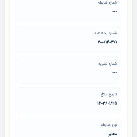
شماره ضابطه
---
شماره بخشنامه
200/1403/1
شماره نشریه
---
تاریخ ابلاغ
1403/01/25
نوع ضابطه
معتبر