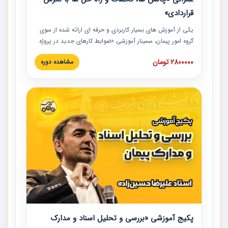
قراردادی»
یکی از آموزش‏‏‏‏‏‏ های بسیار کاربردی و حرفه‏ ای ارائه شده از سوی
گروه امور پیمان، سمینار آموزشی «ضوابط کارهای جدید در پروژه
های عمرانی» چالش ها، تخلفات و راه حل ها با نگرش قراردادی
2800000 تومان
مشاهده دوره
است که در محل سندیکای شرکت های ساختمانی کشور ارائه شد.
در این آموزش نکات کلیدی مربوط به کارهای جدید در اسناد و
مدارک پیمان به همراه تجربیات عملی ارائه شده است.
پکیج آموزشی «بررسی و تحلیل اسناد و مدارک