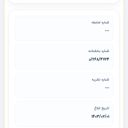
شماره ضابطه
---
شماره بخشنامه
268/4724/د
شماره نشریه
---
تاریخ ابلاغ
1403/02/01