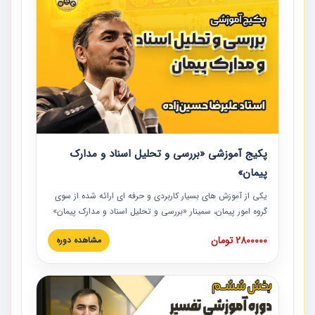
پکیج آموزشی «بررسی و تحلیل اسناد و مدارک
پیمان»
یکی از آموزش‏‏‏‏‏‏ های بسیار کاربردی و حرفه‏ ای ارائه شده از سوی
گروه امور پیمان، سمینار «بررسی و تحلیل اسناد و مدارک پیمان»
است که در دانشگاه صنعتی شریف ارائه شد. در این آموزش
2800000 تومان
مشاهده دوره
نکات کلیدی مربوط به اسناد و مدارک پیمان، اولویت بندی اسناد
و مدارک پیمان، بایدها و نبایدهای مربوط به اسناد و مدارک
پیمان به همراه تجربیات عملی در این خصوص ارائه شده است.