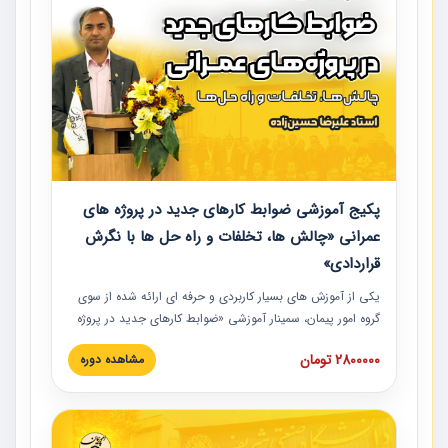
پکیج آموزشی ضوابط کارهای جدید در پروژه های
عمرانی «چالش ها، تخلفات و راه حل ها با نگرش
قراردادی»
یکی از آموزش‏‏‏‏‏‏ های بسیار کاربردی و حرفه‏ ای ارائه شده از سوی
گروه امور پیمان، سمینار آموزشی «ضوابط کارهای جدید در پروژه
های عمرانی» چالش ها، تخلفات و راه حل ها با نگرش قراردادی
2800000 تومان
مشاهده دوره
است که در محل سندیکای شرکت های ساختمانی کشور ارائه شد.
در این آموزش نکات کلیدی مربوط به کارهای جدید در اسناد و
مدارک پیمان به همراه تجربیات عملی ارائه شده است.