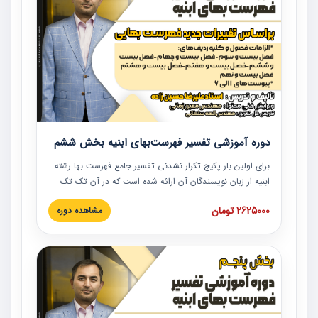
دوره آموزشی تفسیر فهرست‌بهای ابنیه بخش ششم
برای اولین بار پکیج تکرار نشدنی تفسیر جامع فهرست بها رشته
ابنیه از زبان نویسندگان آن ارائه شده است که در آن تک تک
ردیف ها و مطالب فهرست بها تفسیر و ارائه شده است. این
2625000 تومان
مشاهده دوره
دوره به صورت کامل تصویری بوده و به همراه تصاویر عملیات
اجرایی مرتبط با ردیف های فهرست بها ارائه شده است. این
دوره با کلام مهندس علیرضاحسین‌زاده مدیر پروژه مهندسی
مشاور در امر بازنگری فهرست بها رشته ابنیه ارائه شده و به تمام
همکارانی که در حوزه صنعت ساخت در حال فعالیت هستند حتما
توصیه می کنیم از مطالب این دوره استفاده نمایند.