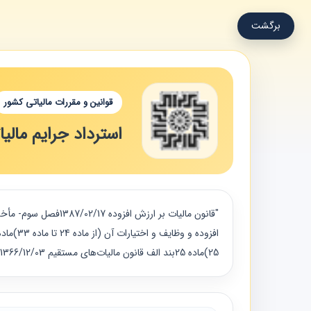
برگشت
قوانین و مقررات مالیاتی کشور
استرداد جرایم مال
25)ماده 25بند الف قانون مالیات‌های مستقیم 1366/12/03باب پنجم- سازمان تشخیص و مراجع مالیاتی (از ماده 219 تا ماده 282)فصل دوم- ترتیب رسیدگی (از ماده 236 تا ماده 243)ماده 242"