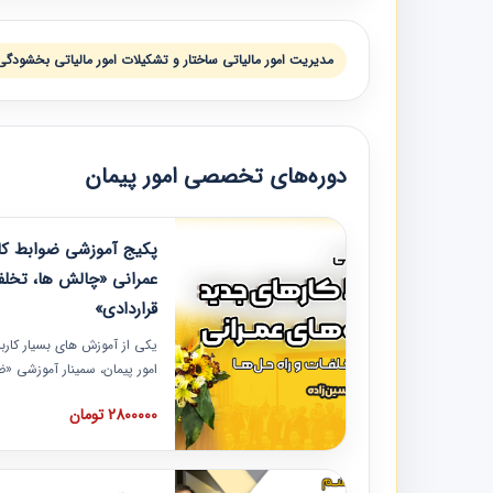
مدیریت امور مالیاتی ساختار و تشکیلات امور مالیاتی بخشودگی 
دوره‌های تخصصی امور پیمان
پکیج آموزشی ضوابط کار
عمرانی «چالش ها، تخلف
قراردادی»
یکی از آموزش‏‏‏‏‏‏ های بسیار کا
امور پیمان، سمینار آموزشی «
عمرانی» چالش ها، تخلفات و ر
2800000 تومان
در محل سندیکای شرکت های سا
آموزش نکات کلیدی مربوط به ک
به همراه تجربیات عملی ارائه