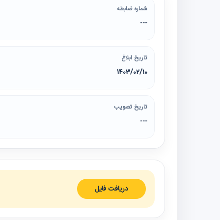
شماره ضابطه
---
تاریخ ابلاغ
1403/02/10
تاریخ تصویب
---
دریافت فایل