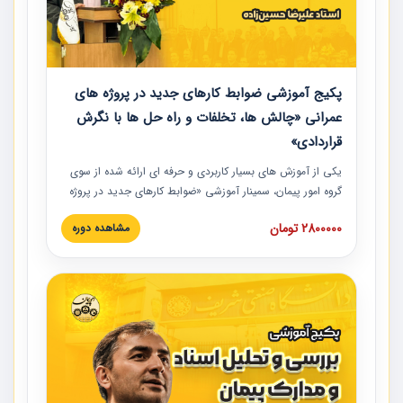
پکیج آموزشی ضوابط کارهای جدید در پروژه های
عمرانی «چالش ها، تخلفات و راه حل ها با نگرش
قراردادی»
یکی از آموزش‏‏‏‏‏‏ های بسیار کاربردی و حرفه‏ ای ارائه شده از سوی
گروه امور پیمان، سمینار آموزشی «ضوابط کارهای جدید در پروژه
های عمرانی» چالش ها، تخلفات و راه حل ها با نگرش قراردادی
2800000 تومان
مشاهده دوره
است که در محل سندیکای شرکت های ساختمانی کشور ارائه شد.
در این آموزش نکات کلیدی مربوط به کارهای جدید در اسناد و
مدارک پیمان به همراه تجربیات عملی ارائه شده است.