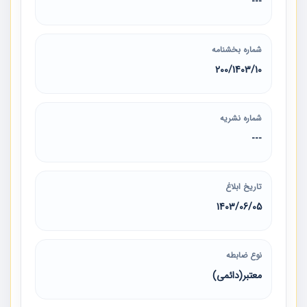
---
شماره بخشنامه
200/1403/10
شماره نشریه
---
تاریخ ابلاغ
1403/06/05
نوع ضابطه
معتبر(دائمی)