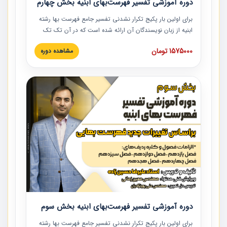
دوره آموزشی تفسیر فهرست‌بهای ابنیه بخش چهارم
برای اولین بار پکیج تکرار نشدنی تفسیر جامع فهرست بها رشته
ابنیه از زبان نویسندگان آن ارائه شده است که در آن تک تک
ردیف ها و مطالب فهرست بها تفسیر و ارائه شده است. این
1575000 تومان
مشاهده دوره
دوره به صورت کامل تصویری بوده و به همراه تصاویر عملیات
اجرایی مرتبط با ردیف های فهرست بها ارائه شده است. این
دوره با کلام مهندس علیرضاحسین‌زاده مدیر پروژه مهندسی
مشاور در امر بازنگری فهرست بها رشته ابنیه ارائه شده و به تمام
همکارانی که در حوزه صنعت ساخت در حال فعالیت هستند حتما
توصیه می کنیم از مطالب این دوره استفاده نمایند.
دوره آموزشی تفسیر فهرست‌بهای ابنیه بخش سوم
برای اولین بار پکیج تکرار نشدنی تفسیر جامع فهرست بها رشته