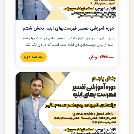
دوره آموزشی تفسیر فهرست‌بهای ابنیه بخش ششم
برای اولین بار پکیج تکرار نشدنی تفسیر جامع فهرست بها رشته
ابنیه از زبان نویسندگان آن ارائه شده است که در آن تک تک
ردیف ها و مطالب فهرست بها تفسیر و ارائه شده است. این
2625000 تومان
مشاهده دوره
دوره به صورت کامل تصویری بوده و به همراه تصاویر عملیات
اجرایی مرتبط با ردیف های فهرست بها ارائه شده است. این
دوره با کلام مهندس علیرضاحسین‌زاده مدیر پروژه مهندسی
مشاور در امر بازنگری فهرست بها رشته ابنیه ارائه شده و به تمام
همکارانی که در حوزه صنعت ساخت در حال فعالیت هستند حتما
توصیه می کنیم از مطالب این دوره استفاده نمایند.