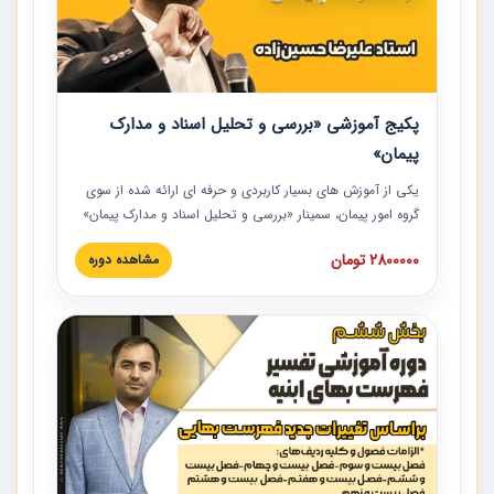
پکیج آموزشی «بررسی و تحلیل اسناد و مدارک
پیمان»
یکی از آموزش‏‏‏‏‏‏ های بسیار کاربردی و حرفه‏ ای ارائه شده از سوی
گروه امور پیمان، سمینار «بررسی و تحلیل اسناد و مدارک پیمان»
است که در دانشگاه صنعتی شریف ارائه شد. در این آموزش
2800000 تومان
مشاهده دوره
نکات کلیدی مربوط به اسناد و مدارک پیمان، اولویت بندی اسناد
و مدارک پیمان، بایدها و نبایدهای مربوط به اسناد و مدارک
پیمان به همراه تجربیات عملی در این خصوص ارائه شده است.