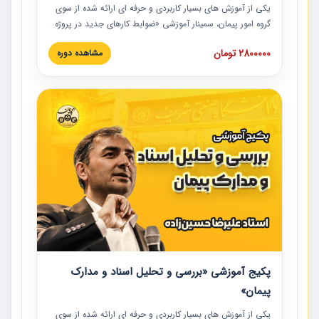
یکی از آموزش‏‏‏‏‏‏ های بسیار کاربردی و حرفه‏ ای ارائه شده از سوی
گروه امور پیمان، سمینار آموزشی «ضوابط کارهای جدید در پروژه
های عمرانی» چالش ها، تخلفات و راه حل ها با نگرش قراردادی
2800000 تومان
مشاهده دوره
است که در محل سندیکای شرکت های ساختمانی کشور ارائه شد.
در این آموزش نکات کلیدی مربوط به کارهای جدید در اسناد و
مدارک پیمان به همراه تجربیات عملی ارائه شده است.
پکیج آموزشی «بررسی و تحلیل اسناد و مدارک
پیمان»
یکی از آموزش‏‏‏‏‏‏ های بسیار کاربردی و حرفه‏ ای ارائه شده از سوی