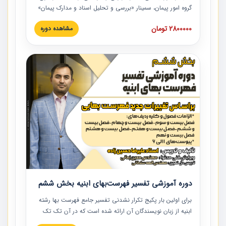
گروه امور پیمان، سمینار «بررسی و تحلیل اسناد و مدارک پیمان»
است که در دانشگاه صنعتی شریف ارائه شد. در این آموزش
2800000 تومان
مشاهده دوره
نکات کلیدی مربوط به اسناد و مدارک پیمان، اولویت بندی اسناد
و مدارک پیمان، بایدها و نبایدهای مربوط به اسناد و مدارک
پیمان به همراه تجربیات عملی در این خصوص ارائه شده است.
دوره آموزشی تفسیر فهرست‌بهای ابنیه بخش ششم
برای اولین بار پکیج تکرار نشدنی تفسیر جامع فهرست بها رشته
ابنیه از زبان نویسندگان آن ارائه شده است که در آن تک تک
ردیف ها و مطالب فهرست بها تفسیر و ارائه شده است. این