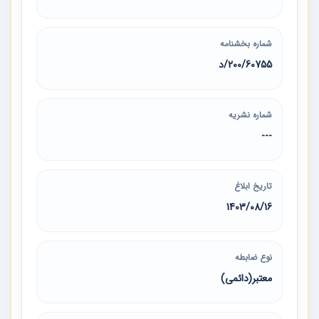
شماره بخشنامه
200/60755/د
شماره نشریه
---
تاریخ ابلاغ
1403/08/16
نوع ضابطه
معتبر(دائمی)