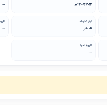
230/67014/د
---
نوع ضابطه
تاریخ
نامعتبر
---
تاریخ اجرا
---