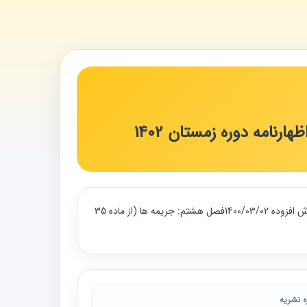
رنامه دوره زمستان 1402
"قانون پایانه‌های فروشگاهی و سامانه مودیان 1398/07/21فصل پنجم- ضمانت های اجرایی (از ماده 22 تا ماده 25)ماده 22 قانون مالیات بر ارزش افزوده 1400/03/02فصل هشتم: جریمه ها (از ماده 35
ه نشریه