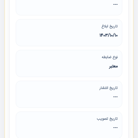
---
تاریخ ابلاغ
1403/10/10
نوع ضابطه
معتبر
تاریخ انتشار
---
تاریخ تصویب
---