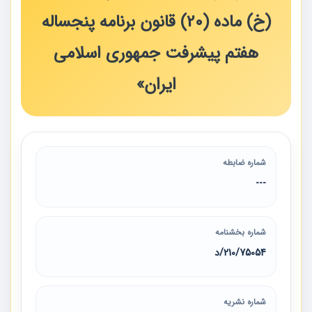
(خ) ماده (20) قانون برنامه پنجساله
هفتم پیشرفت جمهوری اسلامی
ایران»
شماره ضابطه
---
شماره بخشنامه
210/75054/د
شماره نشریه