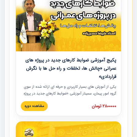
پکیج آموزشی ضوابط کارهای جدید در پروژه های
عمرانی «چالش ها، تخلفات و راه حل ها با نگرش
قراردادی»
یکی از آموزش‏‏‏‏‏‏ های بسیار کاربردی و حرفه‏ ای ارائه شده از سوی
گروه امور پیمان، سمینار آموزشی «ضوابط کارهای جدید در پروژه
های عمرانی» چالش ها، تخلفات و راه حل ها با نگرش قراردادی
2800000 تومان
مشاهده دوره
است که در محل سندیکای شرکت های ساختمانی کشور ارائه شد.
در این آموزش نکات کلیدی مربوط به کارهای جدید در اسناد و
مدارک پیمان به همراه تجربیات عملی ارائه شده است.