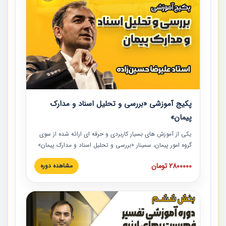
پکیج آموزشی «بررسی و تحلیل اسناد و مدارک
پیمان»
یکی از آموزش‏‏‏‏‏‏ های بسیار کاربردی و حرفه‏ ای ارائه شده از سوی
گروه امور پیمان، سمینار «بررسی و تحلیل اسناد و مدارک پیمان»
است که در دانشگاه صنعتی شریف ارائه شد. در این آموزش
2800000 تومان
مشاهده دوره
نکات کلیدی مربوط به اسناد و مدارک پیمان، اولویت بندی اسناد
و مدارک پیمان، بایدها و نبایدهای مربوط به اسناد و مدارک
پیمان به همراه تجربیات عملی در این خصوص ارائه شده است.