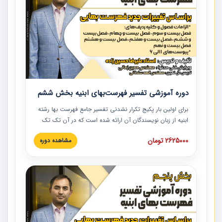
دوره آموزشی تفسیر فهرست‌بهای ابنیه بخش ششم
برای اولین بار پکیج تکرار نشدنی تفسیر جامع فهرست بها رشته
ابنیه از زبان نویسندگان آن ارائه شده است که در آن تک تک
ردیف ها و مطالب فهرست بها تفسیر و ارائه شده است. این
2625000 تومان
مشاهده دوره
دوره به صورت کامل تصویری بوده و به همراه تصاویر عملیات
اجرایی مرتبط با ردیف های فهرست بها ارائه شده است. این
دوره با کلام مهندس علیرضاحسین‌زاده مدیر پروژه مهندسی
مشاور در امر بازنگری فهرست بها رشته ابنیه ارائه شده و به تمام
همکارانی که در حوزه صنعت ساخت در حال فعالیت هستند حتما
توصیه می کنیم از مطالب این دوره استفاده نمایند.