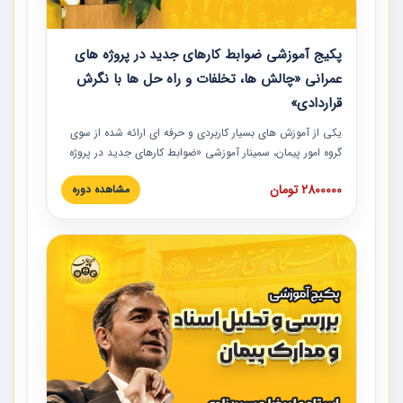
پکیج آموزشی ضوابط کارهای جدید در پروژه های
عمرانی «چالش ها، تخلفات و راه حل ها با نگرش
قراردادی»
یکی از آموزش‏‏‏‏‏‏ های بسیار کاربردی و حرفه‏ ای ارائه شده از سوی
گروه امور پیمان، سمینار آموزشی «ضوابط کارهای جدید در پروژه
های عمرانی» چالش ها، تخلفات و راه حل ها با نگرش قراردادی
2800000 تومان
مشاهده دوره
است که در محل سندیکای شرکت های ساختمانی کشور ارائه شد.
در این آموزش نکات کلیدی مربوط به کارهای جدید در اسناد و
مدارک پیمان به همراه تجربیات عملی ارائه شده است.