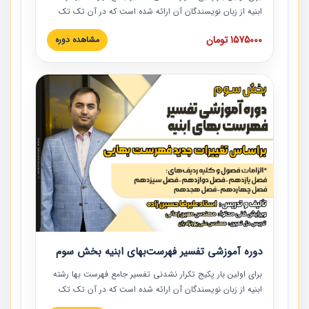
ابنیه از زبان نویسندگان آن ارائه شده است که در آن تک تک
ردیف ها و مطالب فهرست بها تفسیر و ارائه شده است. این
1575000 تومان
مشاهده دوره
دوره به صورت کامل تصویری بوده و به همراه تصاویر عملیات
اجرایی مرتبط با ردیف های فهرست بها ارائه شده است. این
دوره با کلام مهندس علیرضاحسین‌زاده مدیر پروژه مهندسی
مشاور در امر بازنگری فهرست بها رشته ابنیه ارائه شده و به تمام
همکارانی که در حوزه صنعت ساخت در حال فعالیت هستند حتما
توصیه می کنیم از مطالب این دوره استفاده نمایند.
دوره آموزشی تفسیر فهرست‌بهای ابنیه بخش سوم
برای اولین بار پکیج تکرار نشدنی تفسیر جامع فهرست بها رشته
ابنیه از زبان نویسندگان آن ارائه شده است که در آن تک تک
ردیف ها و مطالب فهرست بها تفسیر و ارائه شده است. این