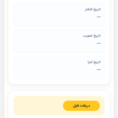
تاریخ انتشار
---
تاریخ تصویب
---
تاریخ اجرا
---
دریافت فایل