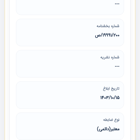
---
شماره بخشنامه
19991/200/ص
شماره نشریه
---
تاریخ ابلاغ
1403/10/15
نوع ضابطه
معتبر(دائمی)