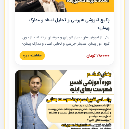
پکیج آموزشی «بررسی و تحلیل اسناد و مدارک
پیمان»
یکی از آموزش‏‏‏‏‏‏ های بسیار کاربردی و حرفه‏ ای ارائه شده از سوی
گروه امور پیمان، سمینار «بررسی و تحلیل اسناد و مدارک پیمان»
است که در دانشگاه صنعتی شریف ارائه شد. در این آموزش
2800000 تومان
مشاهده دوره
نکات کلیدی مربوط به اسناد و مدارک پیمان، اولویت بندی اسناد
و مدارک پیمان، بایدها و نبایدهای مربوط به اسناد و مدارک
پیمان به همراه تجربیات عملی در این خصوص ارائه شده است.