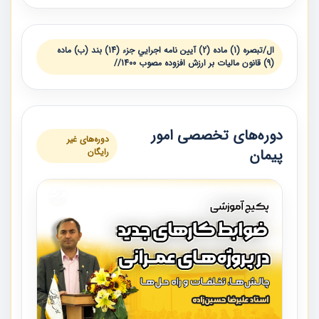
ال/تبصره (1) ماده (2) آيين‌ نامه اجرايي جزء (14) بند (ب) ماده
(9) قانون ماليات بر ارزش افزوده مصوب 1400//
دوره‌های تخصصی امور
دوره‌های غیر
پیمان
رایگان