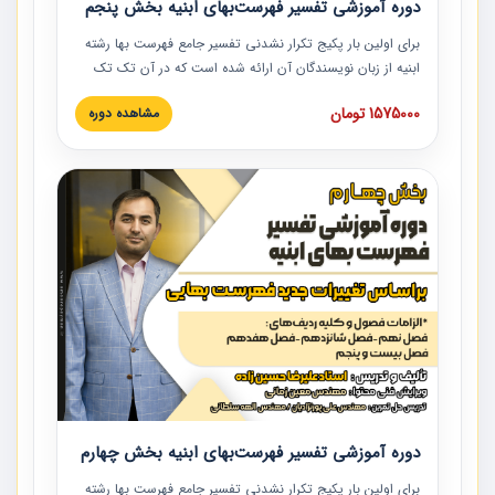
دوره آموزشی تفسیر فهرست‌بهای ابنیه بخش پنجم
برای اولین بار پکیج تکرار نشدنی تفسیر جامع فهرست بها رشته
ابنیه از زبان نویسندگان آن ارائه شده است که در آن تک تک
ردیف ها و مطالب فهرست بها تفسیر و ارائه شده است. این
1575000 تومان
مشاهده دوره
دوره به صورت کامل تصویری بوده و به همراه تصاویر عملیات
اجرایی مرتبط با ردیف های فهرست بها ارائه شده است. این
دوره با کلام مهندس علیرضاحسین‌زاده مدیر پروژه مهندسی
مشاور در امر بازنگری فهرست بها رشته ابنیه ارائه شده و به تمام
همکارانی که در حوزه صنعت ساخت در حال فعالیت هستند حتما
توصیه می کنیم از مطالب این دوره استفاده نمایند.
دوره آموزشی تفسیر فهرست‌بهای ابنیه بخش چهارم
برای اولین بار پکیج تکرار نشدنی تفسیر جامع فهرست بها رشته