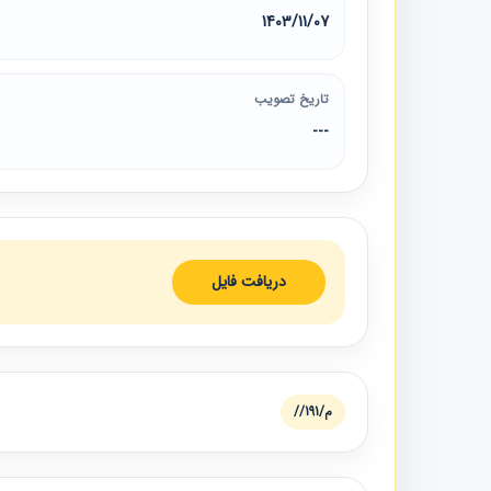
1403/11/07
تاریخ تصویب
---
دریافت فایل
م/191//