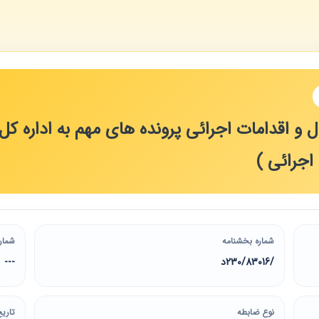
و اقدامات اجرائی پرونده های مهم به اداره کل مب
 اجرائی )
شماره بخشنامه
شمار
/230/83016د
---
نوع ضابطه
تاریخ