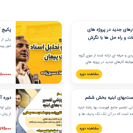
های جدید در پروژه های
پکیج آ
ات و راه حل ها با نگرش
یکی از آ
امور پی
در دانش
ربردی و حرفه‏ ای ارائه شده از سوی گروه
مربوط به
ضوابط کارهای جدید در پروژه های
بایدها و
اه حل ها با نگرش قراردادی است که
عملی در
2800000 توم
مشاهده دوره
ختمانی کشور ارائه شد. در این
ارهای جدید در اسناد و مدارک پیمان
 شده است.
رست‌بهای ابنیه بخش ششم
دوره آ
دنی تفسیر جامع فهرست بها رشته ابنیه
برای اول
 شده است که در آن تک تک ردیف ها و
از زبان
ائه شده است. این دوره به صورت کامل
مطالب ف
یر عملیات اجرایی مرتبط با ردیف های
تصویری 
1575000 توم
مشاهده دوره