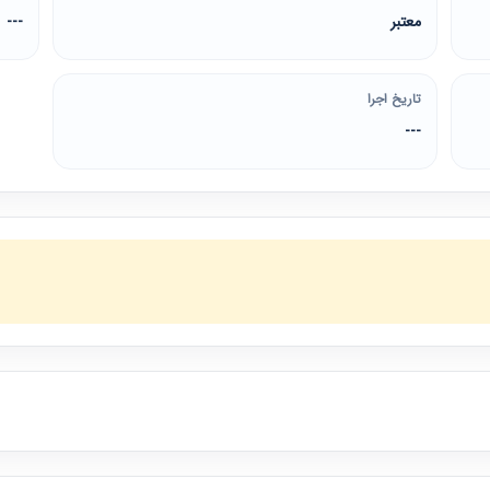
معتبر
---
تاریخ اجرا
---