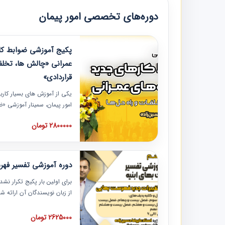
دوره‌های تخصصی امور پیمان
پکیج آموزشی ضوابط کار
عمرانی «چالش ها، تخلف
قراردادی»
یکی از آموزش‏‏‏‏‏‏ های بسیار کا
امور پیمان، سمینار آموزشی «
عمرانی» چالش ها، تخلفات و ر
2800000 تومان
در محل سندیکای شرکت های سا
آموزش نکات کلیدی مربوط به ک
به همراه تجربیات عملی ارائه
دوره آموزشی تفسیر فه
برای اولین بار پکیج تکرار نش
از زبان نویسندگان آن ارائه
مطالب فهرست بها تفسیر و ار
تصویری بوده و به همراه تصاو
2625000 تومان