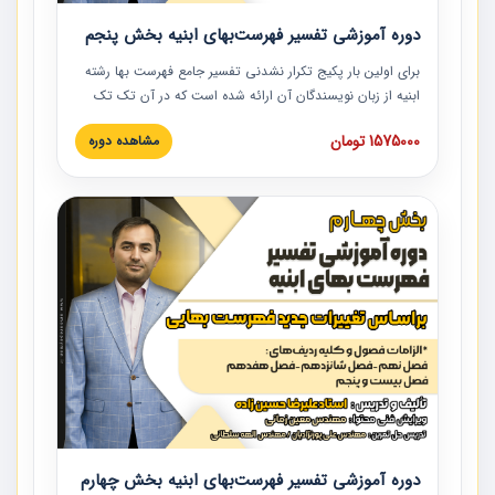
دوره آموزشی تفسیر فهرست‌بهای ابنیه بخش پنجم
برای اولین بار پکیج تکرار نشدنی تفسیر جامع فهرست بها رشته
ابنیه از زبان نویسندگان آن ارائه شده است که در آن تک تک
ردیف ها و مطالب فهرست بها تفسیر و ارائه شده است. این
1575000 تومان
مشاهده دوره
دوره به صورت کامل تصویری بوده و به همراه تصاویر عملیات
اجرایی مرتبط با ردیف های فهرست بها ارائه شده است. این
دوره با کلام مهندس علیرضاحسین‌زاده مدیر پروژه مهندسی
مشاور در امر بازنگری فهرست بها رشته ابنیه ارائه شده و به تمام
همکارانی که در حوزه صنعت ساخت در حال فعالیت هستند حتما
توصیه می کنیم از مطالب این دوره استفاده نمایند.
دوره آموزشی تفسیر فهرست‌بهای ابنیه بخش چهارم