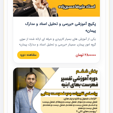
پکیج آموزشی «بررسی و تحلیل اسناد و مدارک
پیمان»
یکی از آموزش‏‏‏‏‏‏ های بسیار کاربردی و حرفه‏ ای ارائه شده از سوی
گروه امور پیمان، سمینار «بررسی و تحلیل اسناد و مدارک پیمان»
است که در دانشگاه صنعتی شریف ارائه شد. در این آموزش
2800000 تومان
مشاهده دوره
نکات کلیدی مربوط به اسناد و مدارک پیمان، اولویت بندی اسناد
و مدارک پیمان، بایدها و نبایدهای مربوط به اسناد و مدارک
پیمان به همراه تجربیات عملی در این خصوص ارائه شده است.