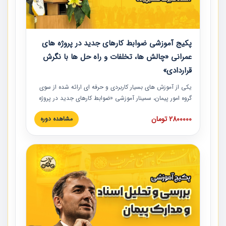
پکیج آموزشی ضوابط کارهای جدید در پروژه های
عمرانی «چالش ها، تخلفات و راه حل ها با نگرش
قراردادی»
یکی از آموزش‏‏‏‏‏‏ های بسیار کاربردی و حرفه‏ ای ارائه شده از سوی
گروه امور پیمان، سمینار آموزشی «ضوابط کارهای جدید در پروژه
های عمرانی» چالش ها، تخلفات و راه حل ها با نگرش قراردادی
2800000 تومان
مشاهده دوره
است که در محل سندیکای شرکت های ساختمانی کشور ارائه شد.
در این آموزش نکات کلیدی مربوط به کارهای جدید در اسناد و
مدارک پیمان به همراه تجربیات عملی ارائه شده است.