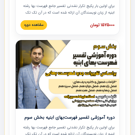
برای اولین بار پکیج تکرار نشدنی تفسیر جامع فهرست بها رشته
ابنیه از زبان نویسندگان آن ارائه شده است که در آن تک تک
ردیف ها و مطالب فهرست بها تفسیر و ارائه شده است. این
1575000 تومان
مشاهده دوره
دوره به صورت کامل تصویری بوده و به همراه تصاویر عملیات
اجرایی مرتبط با ردیف های فهرست بها ارائه شده است. این
دوره با کلام مهندس علیرضاحسین‌زاده مدیر پروژه مهندسی
مشاور در امر بازنگری فهرست بها رشته ابنیه ارائه شده و به تمام
همکارانی که در حوزه صنعت ساخت در حال فعالیت هستند حتما
توصیه می کنیم از مطالب این دوره استفاده نمایند.
دوره آموزشی تفسیر فهرست‌بهای ابنیه بخش سوم
برای اولین بار پکیج تکرار نشدنی تفسیر جامع فهرست بها رشته
ابنیه از زبان نویسندگان آن ارائه شده است که در آن تک تک