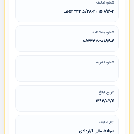
شماره ضابطه
28040115-89604/ت52333هـ
شماره بخشنامه
89604/ت52333هـ
شماره نشریه
---
تاریخ ابلاغ
1394/07/11
نوع ضابطه
ضوابط مالی قراردادی