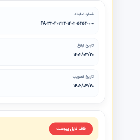
شماره ضابطه
32040324-1402-5454-0-0-FA
تاریخ ابلاغ
1402/03/20
تاریخ تصویب
1402/03/20
فاقد فایل پیوست