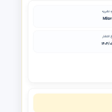
ه نشریه
MB52
 انتشار
1404/0