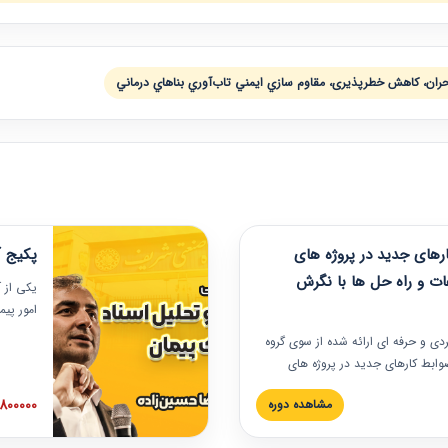
بحران، كاهش خطرپذيری، مقاوم سازي ايمني تاب‌آوري بناهاي درماني
های جدید در پروژه های
پکیج آ
ات و راه حل ها با نگرش
یکی از آ
امور پی
در دانش
ربردی و حرفه‏ ای ارائه شده از سوی گروه
مربوط به
ضوابط کارهای جدید در پروژه های
بایدها و
اه حل ها با نگرش قراردادی است که
عملی در
2800000 توم
مشاهده دوره
ختمانی کشور ارائه شد. در این
ارهای جدید در اسناد و مدارک پیمان