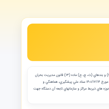
ابلاغيه دستورالعمل اجرايي ايمن سازي مراكز درماني سلام عليكم با احترام ، در راستاي اجراي بخش دوم از بند (ب) ماده (۱۴) بند (چ) ماده (۴) و بندهاي (ث، ج، ح) ماده (۱۳) قانون مديريت بحران
كشور مصوب ۱۳۹۸/۰۵/۰۷ مجلس شوراي اسلامي، دستورالعمل اجرايي ايمن سازي مراكز درماني پيشنهادي وزارت راه و شهرسازي كه در جلسه مورخ ۱۴۰۱/۱۲/۱۴ ستاد ملي پيشگيري، هماهنگي و
زه هاي ذيربط مراكز و سازمانهاي تابعه آن دستگاه جهت