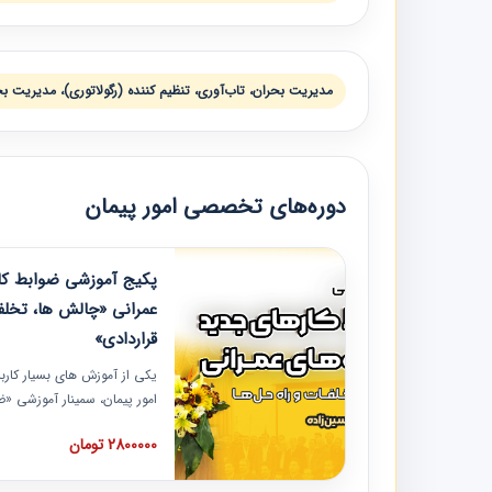
مديريت بحران، تاب‌آوری، تنظيم كننده (رگولاتوری)، مديريت 
دوره‌های تخصصی امور پیمان
پکیج آموزشی ضوابط کار
عمرانی «چالش ها، تخلف
قراردادی»
یکی از آموزش‏‏‏‏‏‏ های بسیار کا
امور پیمان، سمینار آموزشی «
عمرانی» چالش ها، تخلفات و ر
2800000 تومان
در محل سندیکای شرکت های سا
آموزش نکات کلیدی مربوط به ک