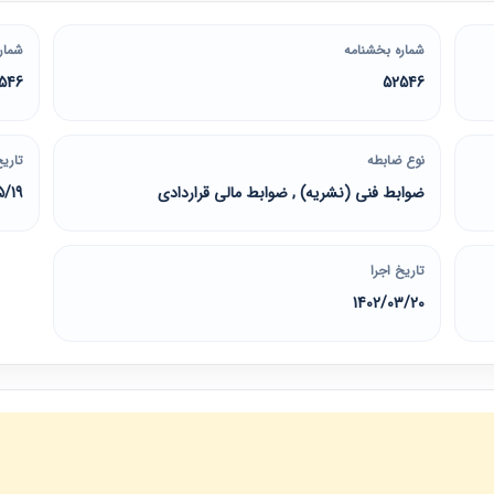
شماره بخشنامه
شمار
546
52546
نوع ضابطه
تاریخ
ضوابط فنی (نشریه) , ضوابط مالی قراردادی
5/19
تاریخ اجرا
1402/03/20