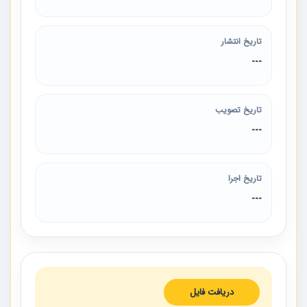
تاریخ انتشار
---
تاریخ تصویب
---
تاریخ اجرا
---
دریافت فایل