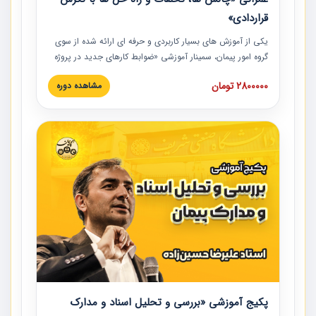
قراردادی»
یکی از آموزش‏‏‏‏‏‏ های بسیار کاربردی و حرفه‏ ای ارائه شده از سوی
گروه امور پیمان، سمینار آموزشی «ضوابط کارهای جدید در پروژه
های عمرانی» چالش ها، تخلفات و راه حل ها با نگرش قراردادی
2800000 تومان
مشاهده دوره
است که در محل سندیکای شرکت های ساختمانی کشور ارائه شد.
در این آموزش نکات کلیدی مربوط به کارهای جدید در اسناد و
مدارک پیمان به همراه تجربیات عملی ارائه شده است.
پکیج آموزشی «بررسی و تحلیل اسناد و مدارک