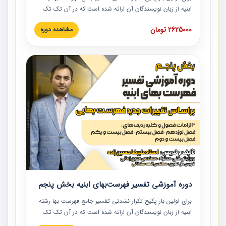
ابنیه از زبان نویسندگان آن ارائه شده است که در آن تک تک
ردیف ها و مطالب فهرست بها تفسیر و ارائه شده است. این
2625000 تومان
مشاهده دوره
دوره به صورت کامل تصویری بوده و به همراه تصاویر عملیات
اجرایی مرتبط با ردیف های فهرست بها ارائه شده است. این
دوره با کلام مهندس علیرضاحسین‌زاده مدیر پروژه مهندسی
مشاور در امر بازنگری فهرست بها رشته ابنیه ارائه شده و به تمام
همکارانی که در حوزه صنعت ساخت در حال فعالیت هستند حتما
توصیه می کنیم از مطالب این دوره استفاده نمایند.
دوره آموزشی تفسیر فهرست‌بهای ابنیه بخش پنجم
برای اولین بار پکیج تکرار نشدنی تفسیر جامع فهرست بها رشته
ابنیه از زبان نویسندگان آن ارائه شده است که در آن تک تک
ردیف ها و مطالب فهرست بها تفسیر و ارائه شده است. این