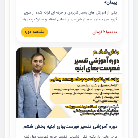
پیمان»
یکی از آموزش‏‏‏‏‏‏ های بسیار کاربردی و حرفه‏ ای ارائه شده از سوی
گروه امور پیمان، سمینار «بررسی و تحلیل اسناد و مدارک پیمان»
است که در دانشگاه صنعتی شریف ارائه شد. در این آموزش
2800000 تومان
مشاهده دوره
نکات کلیدی مربوط به اسناد و مدارک پیمان، اولویت بندی اسناد
و مدارک پیمان، بایدها و نبایدهای مربوط به اسناد و مدارک
پیمان به همراه تجربیات عملی در این خصوص ارائه شده است.
دوره آموزشی تفسیر فهرست‌بهای ابنیه بخش ششم
برای اولین بار پکیج تکرار نشدنی تفسیر جامع فهرست بها رشته