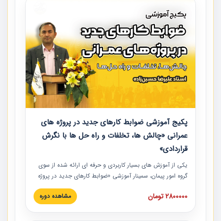
پکیج آموزشی ضوابط کارهای جدید در پروژه های
عمرانی «چالش ها، تخلفات و راه حل ها با نگرش
قراردادی»
یکی از آموزش‏‏‏‏‏‏ های بسیار کاربردی و حرفه‏ ای ارائه شده از سوی
گروه امور پیمان، سمینار آموزشی «ضوابط کارهای جدید در پروژه
های عمرانی» چالش ها، تخلفات و راه حل ها با نگرش قراردادی
2800000 تومان
مشاهده دوره
است که در محل سندیکای شرکت های ساختمانی کشور ارائه شد.
در این آموزش نکات کلیدی مربوط به کارهای جدید در اسناد و
مدارک پیمان به همراه تجربیات عملی ارائه شده است.