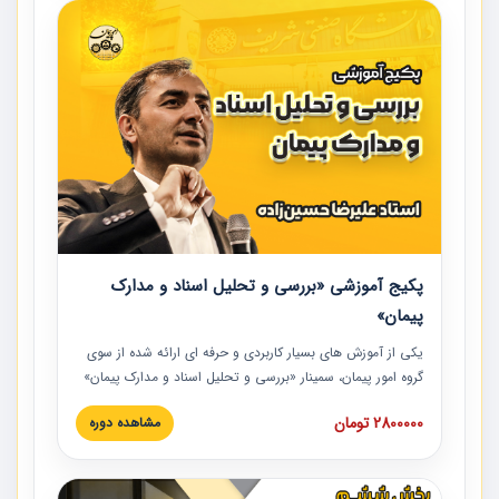
پکیج آموزشی «بررسی و تحلیل اسناد و مدارک
پیمان»
یکی از آموزش‏‏‏‏‏‏ های بسیار کاربردی و حرفه‏ ای ارائه شده از سوی
گروه امور پیمان، سمینار «بررسی و تحلیل اسناد و مدارک پیمان»
است که در دانشگاه صنعتی شریف ارائه شد. در این آموزش
2800000 تومان
مشاهده دوره
نکات کلیدی مربوط به اسناد و مدارک پیمان، اولویت بندی اسناد
و مدارک پیمان، بایدها و نبایدهای مربوط به اسناد و مدارک
پیمان به همراه تجربیات عملی در این خصوص ارائه شده است.