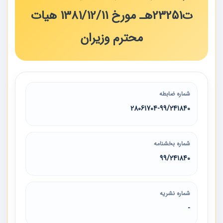
ت23251هـ مورخ 11‏/12‏/1381 هیات
محترم وزیران
شماره ضابطه
28061704-99/241840
شماره بخشنامه
99/241840
شماره نشریه
-