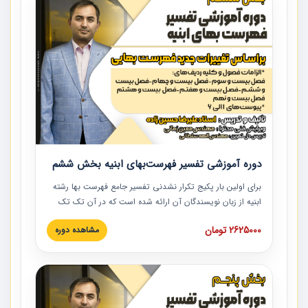
دوره آموزشی تفسیر فهرست‌بهای ابنیه بخش ششم
برای اولین بار پکیج تکرار نشدنی تفسیر جامع فهرست بها رشته
ابنیه از زبان نویسندگان آن ارائه شده است که در آن تک تک
ردیف ها و مطالب فهرست بها تفسیر و ارائه شده است. این
2625000 تومان
مشاهده دوره
دوره به صورت کامل تصویری بوده و به همراه تصاویر عملیات
اجرایی مرتبط با ردیف های فهرست بها ارائه شده است. این
دوره با کلام مهندس علیرضاحسین‌زاده مدیر پروژه مهندسی
مشاور در امر بازنگری فهرست بها رشته ابنیه ارائه شده و به تمام
همکارانی که در حوزه صنعت ساخت در حال فعالیت هستند حتما
توصیه می کنیم از مطالب این دوره استفاده نمایند.