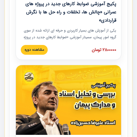
پکیج آموزشی ضوابط کارهای جدید در پروژه های
عمرانی «چالش ها، تخلفات و راه حل ها با نگرش
قراردادی»
یکی از آموزش‏‏‏‏‏‏ های بسیار کاربردی و حرفه‏ ای ارائه شده از سوی
گروه امور پیمان، سمینار آموزشی «ضوابط کارهای جدید در پروژه
های عمرانی» چالش ها، تخلفات و راه حل ها با نگرش قراردادی
2800000 تومان
مشاهده دوره
است که در محل سندیکای شرکت های ساختمانی کشور ارائه شد.
در این آموزش نکات کلیدی مربوط به کارهای جدید در اسناد و
مدارک پیمان به همراه تجربیات عملی ارائه شده است.