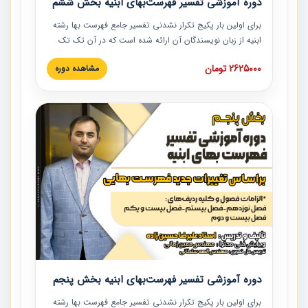
دوره آموزشی تفسیر فهرست‌بهای ابنیه بخش ششم
برای اولین بار پکیج تکرار نشدنی تفسیر جامع فهرست بها رشته
ابنیه از زبان نویسندگان آن ارائه شده است که در آن تک تک
ردیف ها و مطالب فهرست بها تفسیر و ارائه شده است. این
2625000 تومان
مشاهده دوره
دوره به صورت کامل تصویری بوده و به همراه تصاویر عملیات
اجرایی مرتبط با ردیف های فهرست بها ارائه شده است. این
دوره با کلام مهندس علیرضاحسین‌زاده مدیر پروژه مهندسی
مشاور در امر بازنگری فهرست بها رشته ابنیه ارائه شده و به تمام
همکارانی که در حوزه صنعت ساخت در حال فعالیت هستند حتما
توصیه می کنیم از مطالب این دوره استفاده نمایند.
دوره آموزشی تفسیر فهرست‌بهای ابنیه بخش پنجم
برای اولین بار پکیج تکرار نشدنی تفسیر جامع فهرست بها رشته