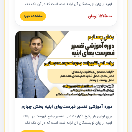
ابنیه از زبان نویسندگان آن ارائه شده است که در آن تک تک
ردیف ها و مطالب فهرست بها تفسیر و ارائه شده است. این
1575000 تومان
مشاهده دوره
دوره به صورت کامل تصویری بوده و به همراه تصاویر عملیات
اجرایی مرتبط با ردیف های فهرست بها ارائه شده است. این
دوره با کلام مهندس علیرضاحسین‌زاده مدیر پروژه مهندسی
مشاور در امر بازنگری فهرست بها رشته ابنیه ارائه شده و به تمام
همکارانی که در حوزه صنعت ساخت در حال فعالیت هستند حتما
توصیه می کنیم از مطالب این دوره استفاده نمایند.
دوره آموزشی تفسیر فهرست‌بهای ابنیه بخش چهارم
برای اولین بار پکیج تکرار نشدنی تفسیر جامع فهرست بها رشته
ابنیه از زبان نویسندگان آن ارائه شده است که در آن تک تک
ردیف ها و مطالب فهرست بها تفسیر و ارائه شده است. این