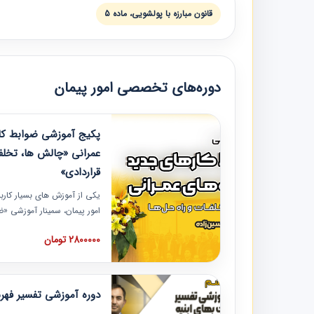
قانون مبارزه با پولشویی، ماده 5
دوره‌های تخصصی امور پیمان
پکیج آموزشی ضوابط کار
عمرانی «چالش ها، تخلف
قراردادی»
یکی از آموزش‏‏‏‏‏‏ های بسیار کا
امور پیمان، سمینار آموزشی «
عمرانی» چالش ها، تخلفات و ر
2800000 تومان
در محل سندیکای شرکت های سا
آموزش نکات کلیدی مربوط به ک
به همراه تجربیات عملی ارائه
دوره آموزشی تفسیر فه