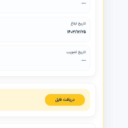
---
تاریخ ابلاغ
1403/12/25
تاریخ تصویب
---
دریافت فایل