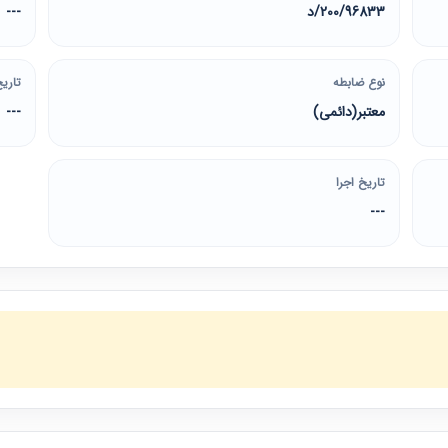
200/96833/د
---
نوع ضابطه
تاریخ
معتبر(دائمی)
---
تاریخ اجرا
---