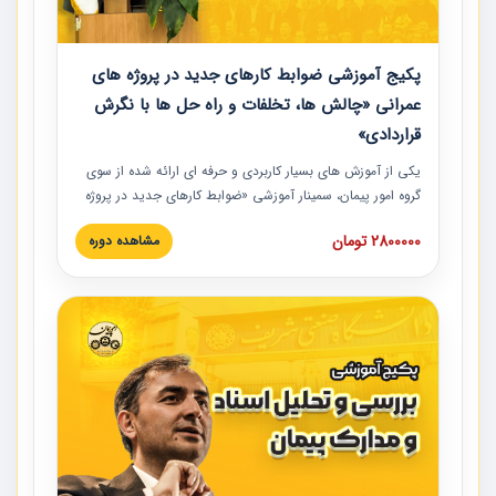
پکیج آموزشی ضوابط کارهای جدید در پروژه های
عمرانی «چالش ها، تخلفات و راه حل ها با نگرش
قراردادی»
یکی از آموزش‏‏‏‏‏‏ های بسیار کاربردی و حرفه‏ ای ارائه شده از سوی
گروه امور پیمان، سمینار آموزشی «ضوابط کارهای جدید در پروژه
های عمرانی» چالش ها، تخلفات و راه حل ها با نگرش قراردادی
2800000 تومان
مشاهده دوره
است که در محل سندیکای شرکت های ساختمانی کشور ارائه شد.
در این آموزش نکات کلیدی مربوط به کارهای جدید در اسناد و
مدارک پیمان به همراه تجربیات عملی ارائه شده است.