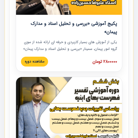
پکیج آموزشی «بررسی و تحلیل اسناد و مدارک
پیمان»
یکی از آموزش‏‏‏‏‏‏ های بسیار کاربردی و حرفه‏ ای ارائه شده از سوی
گروه امور پیمان، سمینار «بررسی و تحلیل اسناد و مدارک پیمان»
است که در دانشگاه صنعتی شریف ارائه شد. در این آموزش
2800000 تومان
مشاهده دوره
نکات کلیدی مربوط به اسناد و مدارک پیمان، اولویت بندی اسناد
و مدارک پیمان، بایدها و نبایدهای مربوط به اسناد و مدارک
پیمان به همراه تجربیات عملی در این خصوص ارائه شده است.