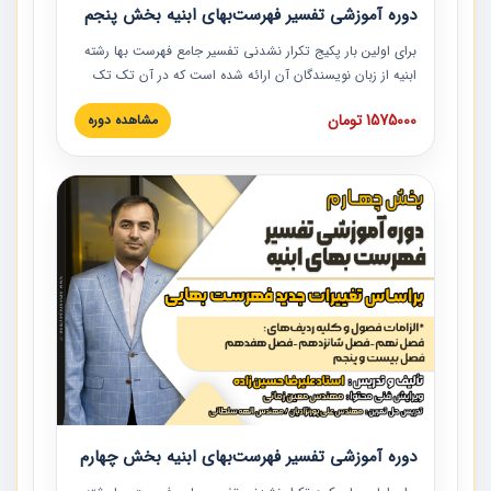
دوره آموزشی تفسیر فهرست‌بهای ابنیه بخش پنجم
برای اولین بار پکیج تکرار نشدنی تفسیر جامع فهرست بها رشته
ابنیه از زبان نویسندگان آن ارائه شده است که در آن تک تک
ردیف ها و مطالب فهرست بها تفسیر و ارائه شده است. این
1575000 تومان
مشاهده دوره
دوره به صورت کامل تصویری بوده و به همراه تصاویر عملیات
اجرایی مرتبط با ردیف های فهرست بها ارائه شده است. این
دوره با کلام مهندس علیرضاحسین‌زاده مدیر پروژه مهندسی
مشاور در امر بازنگری فهرست بها رشته ابنیه ارائه شده و به تمام
همکارانی که در حوزه صنعت ساخت در حال فعالیت هستند حتما
توصیه می کنیم از مطالب این دوره استفاده نمایند.
دوره آموزشی تفسیر فهرست‌بهای ابنیه بخش چهارم