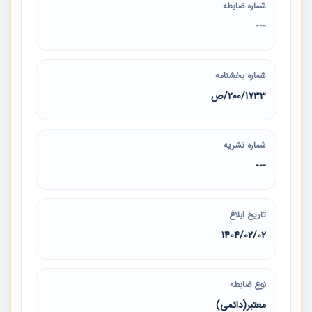
شماره ضابطه
---
شماره بخشنامه
200/1733/ص
شماره نشریه
---
تاریخ ابلاغ
1404/02/02
نوع ضابطه
معتبر(دائمی)