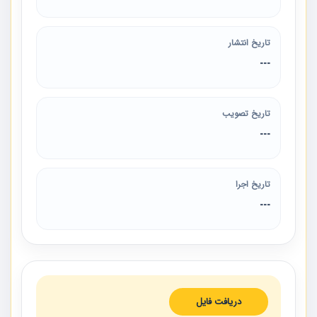
تاریخ انتشار
---
تاریخ تصویب
---
تاریخ اجرا
---
دریافت فایل