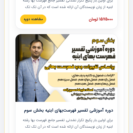
برای اولین بار پکیج تکرار نشدنی تفسیر جامع فهرست بها رشته
ابنیه از زبان نویسندگان آن ارائه شده است که در آن تک تک
ردیف ها و مطالب فهرست بها تفسیر و ارائه شده است. این
1575000 تومان
مشاهده دوره
دوره به صورت کامل تصویری بوده و به همراه تصاویر عملیات
اجرایی مرتبط با ردیف های فهرست بها ارائه شده است. این
دوره با کلام مهندس علیرضاحسین‌زاده مدیر پروژه مهندسی
مشاور در امر بازنگری فهرست بها رشته ابنیه ارائه شده و به تمام
همکارانی که در حوزه صنعت ساخت در حال فعالیت هستند حتما
توصیه می کنیم از مطالب این دوره استفاده نمایند.
دوره آموزشی تفسیر فهرست‌بهای ابنیه بخش سوم
برای اولین بار پکیج تکرار نشدنی تفسیر جامع فهرست بها رشته
ابنیه از زبان نویسندگان آن ارائه شده است که در آن تک تک