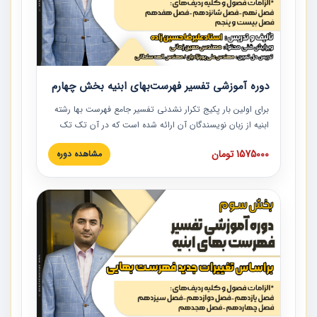
دوره آموزشی تفسیر فهرست‌بهای ابنیه بخش چهارم
برای اولین بار پکیج تکرار نشدنی تفسیر جامع فهرست بها رشته
ابنیه از زبان نویسندگان آن ارائه شده است که در آن تک تک
ردیف ها و مطالب فهرست بها تفسیر و ارائه شده است. این
1575000 تومان
مشاهده دوره
دوره به صورت کامل تصویری بوده و به همراه تصاویر عملیات
اجرایی مرتبط با ردیف های فهرست بها ارائه شده است. این
دوره با کلام مهندس علیرضاحسین‌زاده مدیر پروژه مهندسی
مشاور در امر بازنگری فهرست بها رشته ابنیه ارائه شده و به تمام
همکارانی که در حوزه صنعت ساخت در حال فعالیت هستند حتما
توصیه می کنیم از مطالب این دوره استفاده نمایند.