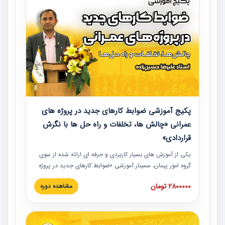
پکیج آموزشی ضوابط کارهای جدید در پروژه های
عمرانی «چالش ها، تخلفات و راه حل ها با نگرش
قراردادی»
یکی از آموزش‏‏‏‏‏‏ های بسیار کاربردی و حرفه‏ ای ارائه شده از سوی
گروه امور پیمان، سمینار آموزشی «ضوابط کارهای جدید در پروژه
های عمرانی» چالش ها، تخلفات و راه حل ها با نگرش قراردادی
2800000 تومان
مشاهده دوره
است که در محل سندیکای شرکت های ساختمانی کشور ارائه شد.
در این آموزش نکات کلیدی مربوط به کارهای جدید در اسناد و
مدارک پیمان به همراه تجربیات عملی ارائه شده است.