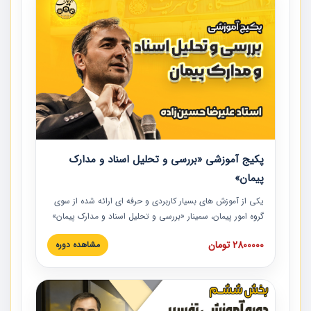
پکیج آموزشی «بررسی و تحلیل اسناد و مدارک
پیمان»
یکی از آموزش‏‏‏‏‏‏ های بسیار کاربردی و حرفه‏ ای ارائه شده از سوی
گروه امور پیمان، سمینار «بررسی و تحلیل اسناد و مدارک پیمان»
است که در دانشگاه صنعتی شریف ارائه شد. در این آموزش
2800000 تومان
مشاهده دوره
نکات کلیدی مربوط به اسناد و مدارک پیمان، اولویت بندی اسناد
و مدارک پیمان، بایدها و نبایدهای مربوط به اسناد و مدارک
پیمان به همراه تجربیات عملی در این خصوص ارائه شده است.