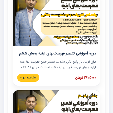
دوره آموزشی تفسیر فهرست‌بهای ابنیه بخش ششم
برای اولین بار پکیج تکرار نشدنی تفسیر جامع فهرست بها رشته
ابنیه از زبان نویسندگان آن ارائه شده است که در آن تک تک
ردیف ها و مطالب فهرست بها تفسیر و ارائه شده است. این
2625000 تومان
مشاهده دوره
دوره به صورت کامل تصویری بوده و به همراه تصاویر عملیات
اجرایی مرتبط با ردیف های فهرست بها ارائه شده است. این
دوره با کلام مهندس علیرضاحسین‌زاده مدیر پروژه مهندسی
مشاور در امر بازنگری فهرست بها رشته ابنیه ارائه شده و به تمام
همکارانی که در حوزه صنعت ساخت در حال فعالیت هستند حتما
توصیه می کنیم از مطالب این دوره استفاده نمایند.