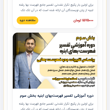
برای اولین بار پکیج تکرار نشدنی تفسیر جامع فهرست بها رشته
ابنیه از زبان نویسندگان آن ارائه شده است که در آن تک تک
ردیف ها و مطالب فهرست بها تفسیر و ارائه شده است. این
1575000 تومان
مشاهده دوره
دوره به صورت کامل تصویری بوده و به همراه تصاویر عملیات
اجرایی مرتبط با ردیف های فهرست بها ارائه شده است. این
دوره با کلام مهندس علیرضاحسین‌زاده مدیر پروژه مهندسی
مشاور در امر بازنگری فهرست بها رشته ابنیه ارائه شده و به تمام
همکارانی که در حوزه صنعت ساخت در حال فعالیت هستند حتما
توصیه می کنیم از مطالب این دوره استفاده نمایند.
دوره آموزشی تفسیر فهرست‌بهای ابنیه بخش سوم
برای اولین بار پکیج تکرار نشدنی تفسیر جامع فهرست بها رشته
ابنیه از زبان نویسندگان آن ارائه شده است که در آن تک تک