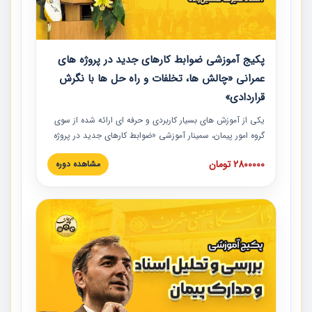
پکیج آموزشی ضوابط کارهای جدید در پروژه های
عمرانی «چالش ها، تخلفات و راه حل ها با نگرش
قراردادی»
یکی از آموزش‏‏‏‏‏‏ های بسیار کاربردی و حرفه‏ ای ارائه شده از سوی
گروه امور پیمان، سمینار آموزشی «ضوابط کارهای جدید در پروژه
های عمرانی» چالش ها، تخلفات و راه حل ها با نگرش قراردادی
2800000 تومان
مشاهده دوره
است که در محل سندیکای شرکت های ساختمانی کشور ارائه شد.
در این آموزش نکات کلیدی مربوط به کارهای جدید در اسناد و
مدارک پیمان به همراه تجربیات عملی ارائه شده است.