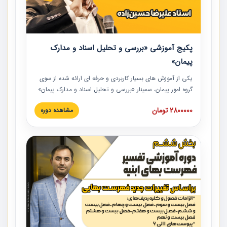
پکیج آموزشی «بررسی و تحلیل اسناد و مدارک
پیمان»
یکی از آموزش‏‏‏‏‏‏ های بسیار کاربردی و حرفه‏ ای ارائه شده از سوی
گروه امور پیمان، سمینار «بررسی و تحلیل اسناد و مدارک پیمان»
است که در دانشگاه صنعتی شریف ارائه شد. در این آموزش
2800000 تومان
مشاهده دوره
نکات کلیدی مربوط به اسناد و مدارک پیمان، اولویت بندی اسناد
و مدارک پیمان، بایدها و نبایدهای مربوط به اسناد و مدارک
پیمان به همراه تجربیات عملی در این خصوص ارائه شده است.