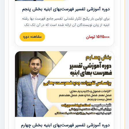
دوره آموزشی تفسیر فهرست‌بهای ابنیه بخش پنجم
برای اولین بار پکیج تکرار نشدنی تفسیر جامع فهرست بها رشته
ابنیه از زبان نویسندگان آن ارائه شده است که در آن تک تک
ردیف ها و مطالب فهرست بها تفسیر و ارائه شده است. این
1575000 تومان
مشاهده دوره
دوره به صورت کامل تصویری بوده و به همراه تصاویر عملیات
اجرایی مرتبط با ردیف های فهرست بها ارائه شده است. این
دوره با کلام مهندس علیرضاحسین‌زاده مدیر پروژه مهندسی
مشاور در امر بازنگری فهرست بها رشته ابنیه ارائه شده و به تمام
همکارانی که در حوزه صنعت ساخت در حال فعالیت هستند حتما
توصیه می کنیم از مطالب این دوره استفاده نمایند.
دوره آموزشی تفسیر فهرست‌بهای ابنیه بخش چهارم