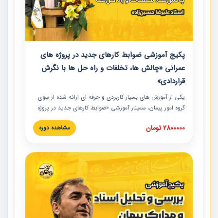
پکیج آموزشی ضوابط کارهای جدید در پروژه های
عمرانی «چالش ها، تخلفات و راه حل ها با نگرش
قراردادی»
یکی از آموزش‏‏‏‏‏‏ های بسیار کاربردی و حرفه‏ ای ارائه شده از سوی
گروه امور پیمان، سمینار آموزشی «ضوابط کارهای جدید در پروژه
های عمرانی» چالش ها، تخلفات و راه حل ها با نگرش قراردادی
2800000 تومان
مشاهده دوره
است که در محل سندیکای شرکت های ساختمانی کشور ارائه شد.
در این آموزش نکات کلیدی مربوط به کارهای جدید در اسناد و
مدارک پیمان به همراه تجربیات عملی ارائه شده است.