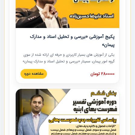
پکیج آموزشی «بررسی و تحلیل اسناد و مدارک
پیمان»
یکی از آموزش‏‏‏‏‏‏ های بسیار کاربردی و حرفه‏ ای ارائه شده از سوی
گروه امور پیمان، سمینار «بررسی و تحلیل اسناد و مدارک پیمان»
است که در دانشگاه صنعتی شریف ارائه شد. در این آموزش
2800000 تومان
مشاهده دوره
نکات کلیدی مربوط به اسناد و مدارک پیمان، اولویت بندی اسناد
و مدارک پیمان، بایدها و نبایدهای مربوط به اسناد و مدارک
پیمان به همراه تجربیات عملی در این خصوص ارائه شده است.