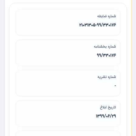
شماره ضابطه
21031305-99/330176
شماره بخشنامه
99/330176
شماره نشریه
-
تاریخ ابلاغ
1399/06/29