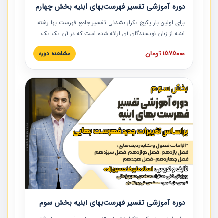
دوره آموزشی تفسیر فهرست‌بهای ابنیه بخش چهارم
برای اولین بار پکیج تکرار نشدنی تفسیر جامع فهرست بها رشته
ابنیه از زبان نویسندگان آن ارائه شده است که در آن تک تک
ردیف ها و مطالب فهرست بها تفسیر و ارائه شده است. این
1575000 تومان
مشاهده دوره
دوره به صورت کامل تصویری بوده و به همراه تصاویر عملیات
اجرایی مرتبط با ردیف های فهرست بها ارائه شده است. این
دوره با کلام مهندس علیرضاحسین‌زاده مدیر پروژه مهندسی
مشاور در امر بازنگری فهرست بها رشته ابنیه ارائه شده و به تمام
همکارانی که در حوزه صنعت ساخت در حال فعالیت هستند حتما
توصیه می کنیم از مطالب این دوره استفاده نمایند.
دوره آموزشی تفسیر فهرست‌بهای ابنیه بخش سوم