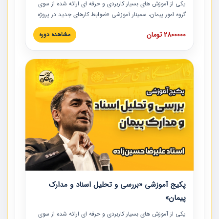
یکی از آموزش‏‏‏‏‏‏ های بسیار کاربردی و حرفه‏ ای ارائه شده از سوی
گروه امور پیمان، سمینار آموزشی «ضوابط کارهای جدید در پروژه
های عمرانی» چالش ها، تخلفات و راه حل ها با نگرش قراردادی
2800000 تومان
مشاهده دوره
است که در محل سندیکای شرکت های ساختمانی کشور ارائه شد.
در این آموزش نکات کلیدی مربوط به کارهای جدید در اسناد و
مدارک پیمان به همراه تجربیات عملی ارائه شده است.
پکیج آموزشی «بررسی و تحلیل اسناد و مدارک
پیمان»
یکی از آموزش‏‏‏‏‏‏ های بسیار کاربردی و حرفه‏ ای ارائه شده از سوی