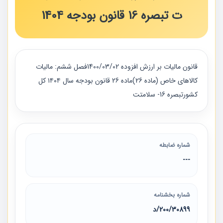
ت تبصره 16 قانون بودجه 1404
قانون مالیات بر ارزش افزوده 1400/03/02فصل ششم: مالیات
کالاهای خاص (ماده 26)ماده 26 قانون بودجه سال ۱۴۰۴ کل
کشورتبصره 16- سلامتت
شماره ضابطه
---
شماره بخشنامه
200/30899/د