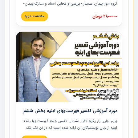
گروه امور پیمان، سمینار «بررسی و تحلیل اسناد و مدارک پیمان»
است که در دانشگاه صنعتی شریف ارائه شد. در این آموزش
2800000 تومان
مشاهده دوره
نکات کلیدی مربوط به اسناد و مدارک پیمان، اولویت بندی اسناد
و مدارک پیمان، بایدها و نبایدهای مربوط به اسناد و مدارک
پیمان به همراه تجربیات عملی در این خصوص ارائه شده است.
دوره آموزشی تفسیر فهرست‌بهای ابنیه بخش ششم
برای اولین بار پکیج تکرار نشدنی تفسیر جامع فهرست بها رشته
ابنیه از زبان نویسندگان آن ارائه شده است که در آن تک تک
ردیف ها و مطالب فهرست بها تفسیر و ارائه شده است. این