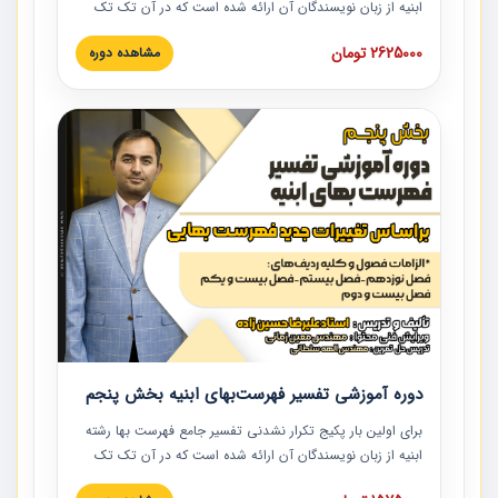
ابنیه از زبان نویسندگان آن ارائه شده است که در آن تک تک
ردیف ها و مطالب فهرست بها تفسیر و ارائه شده است. این
2625000 تومان
مشاهده دوره
دوره به صورت کامل تصویری بوده و به همراه تصاویر عملیات
اجرایی مرتبط با ردیف های فهرست بها ارائه شده است. این
دوره با کلام مهندس علیرضاحسین‌زاده مدیر پروژه مهندسی
مشاور در امر بازنگری فهرست بها رشته ابنیه ارائه شده و به تمام
همکارانی که در حوزه صنعت ساخت در حال فعالیت هستند حتما
توصیه می کنیم از مطالب این دوره استفاده نمایند.
دوره آموزشی تفسیر فهرست‌بهای ابنیه بخش پنجم
برای اولین بار پکیج تکرار نشدنی تفسیر جامع فهرست بها رشته
ابنیه از زبان نویسندگان آن ارائه شده است که در آن تک تک
ردیف ها و مطالب فهرست بها تفسیر و ارائه شده است. این