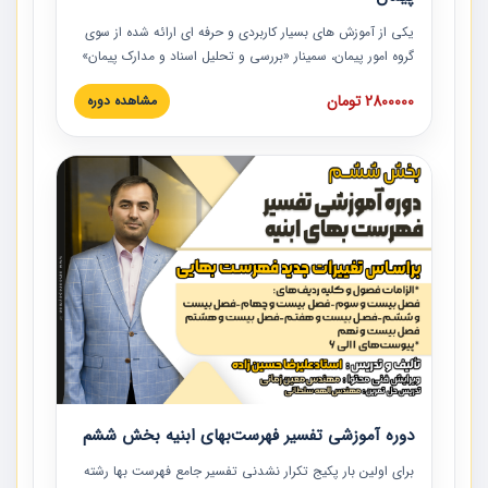
یکی از آموزش‏‏‏‏‏‏ های بسیار کاربردی و حرفه‏ ای ارائه شده از سوی
گروه امور پیمان، سمینار «بررسی و تحلیل اسناد و مدارک پیمان»
است که در دانشگاه صنعتی شریف ارائه شد. در این آموزش
2800000 تومان
مشاهده دوره
نکات کلیدی مربوط به اسناد و مدارک پیمان، اولویت بندی اسناد
و مدارک پیمان، بایدها و نبایدهای مربوط به اسناد و مدارک
پیمان به همراه تجربیات عملی در این خصوص ارائه شده است.
دوره آموزشی تفسیر فهرست‌بهای ابنیه بخش ششم
برای اولین بار پکیج تکرار نشدنی تفسیر جامع فهرست بها رشته