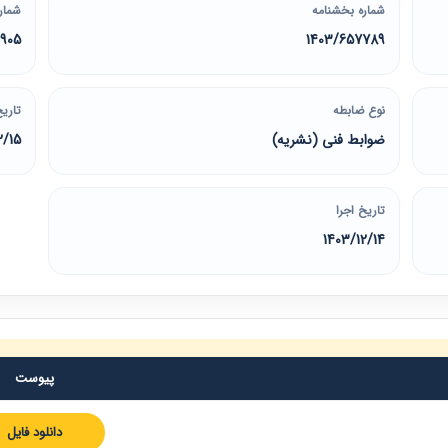
شماره بخشنامه
شمار
0905
1403/657789
نوع ضابطه
تاریخ
ضوابط فنی (نشریه)
2/15
تاریخ اجرا
1403/12/14
پیوست
دانلود فایل