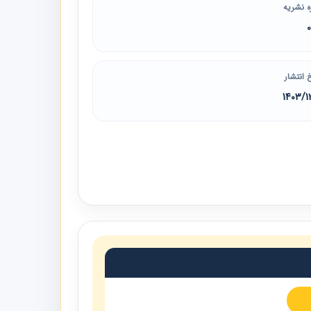
ه نشریه
 انتشار
1403/1