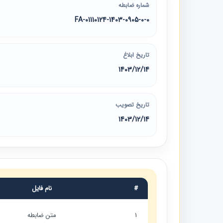
شماره ضابطه
01110124-1403-0905-0-0-FA
تاریخ ابلاغ
1403/12/14
تاریخ تصویب
1403/12/14
#
نام فایل
1
متن ضابطه