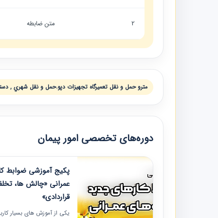
2
متن ضابطه
مترو حمل و نقل تعميرگاه تجهيزات دپو.حمل و نقل شهري , دستورال
دوره‌های تخصصی امور پیمان
پکیج آموزشی ضوابط کار
عمرانی «چالش ها، تخلف
قراردادی»
یکی از آموزش‏‏‏‏‏‏ های بسیار کا