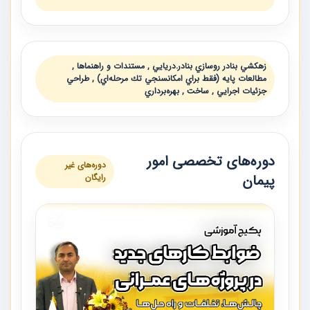
زهكشي بنادر روسازي بنادر.دريايي , مستندات و راهنماها ,
مطالعات پايه (فقط براي امكانسنجي تك مرحله‌اي) , طراحي
جزئيات اجرايي , ساخت , بهره‌برداري
دوره‌های تخصصی امور
دوره‌های غیر
پیمان
رایگان