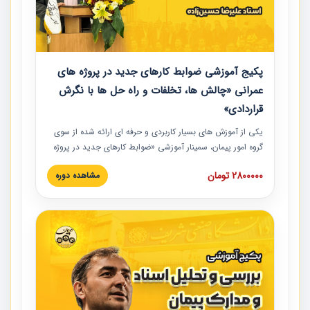
پکیج آموزشی ضوابط کارهای جدید در پروژه های
عمرانی «چالش ها، تخلفات و راه حل ها با نگرش
قراردادی»
یکی از آموزش‏‏‏‏‏‏ های بسیار کاربردی و حرفه‏ ای ارائه شده از سوی
گروه امور پیمان، سمینار آموزشی «ضوابط کارهای جدید در پروژه
های عمرانی» چالش ها، تخلفات و راه حل ها با نگرش قراردادی
2800000 تومان
مشاهده دوره
است که در محل سندیکای شرکت های ساختمانی کشور ارائه شد.
در این آموزش نکات کلیدی مربوط به کارهای جدید در اسناد و
مدارک پیمان به همراه تجربیات عملی ارائه شده است.