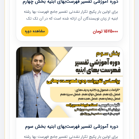
دوره آموزشی تفسیر فهرست‌بهای ابنیه بخش چهارم
برای اولین بار پکیج تکرار نشدنی تفسیر جامع فهرست بها رشته
ابنیه از زبان نویسندگان آن ارائه شده است که در آن تک تک
ردیف ها و مطالب فهرست بها تفسیر و ارائه شده است. این
1575000 تومان
مشاهده دوره
دوره به صورت کامل تصویری بوده و به همراه تصاویر عملیات
اجرایی مرتبط با ردیف های فهرست بها ارائه شده است. این
دوره با کلام مهندس علیرضاحسین‌زاده مدیر پروژه مهندسی
مشاور در امر بازنگری فهرست بها رشته ابنیه ارائه شده و به تمام
همکارانی که در حوزه صنعت ساخت در حال فعالیت هستند حتما
توصیه می کنیم از مطالب این دوره استفاده نمایند.
دوره آموزشی تفسیر فهرست‌بهای ابنیه بخش سوم
برای اولین بار پکیج تکرار نشدنی تفسیر جامع فهرست بها رشته