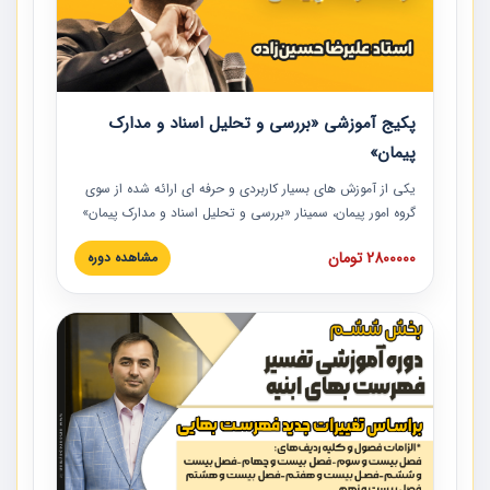
پکیج آموزشی «بررسی و تحلیل اسناد و مدارک
پیمان»
یکی از آموزش‏‏‏‏‏‏ های بسیار کاربردی و حرفه‏ ای ارائه شده از سوی
گروه امور پیمان، سمینار «بررسی و تحلیل اسناد و مدارک پیمان»
است که در دانشگاه صنعتی شریف ارائه شد. در این آموزش
2800000 تومان
مشاهده دوره
نکات کلیدی مربوط به اسناد و مدارک پیمان، اولویت بندی اسناد
و مدارک پیمان، بایدها و نبایدهای مربوط به اسناد و مدارک
پیمان به همراه تجربیات عملی در این خصوص ارائه شده است.