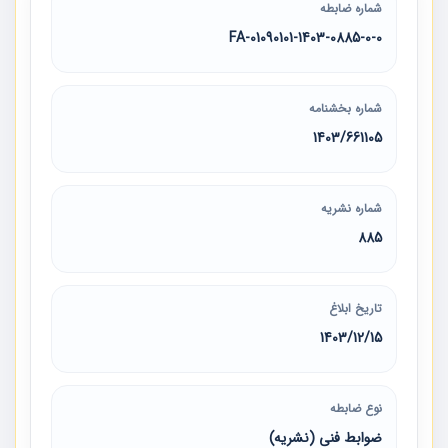
شماره ضابطه
01090101-1403-0885-0-0-FA
شماره بخشنامه
1403/661105
شماره نشریه
885
تاریخ ابلاغ
1403/12/15
نوع ضابطه
ضوابط فنی (نشریه)