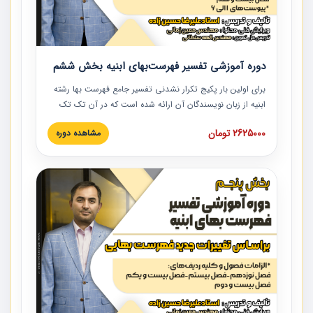
دوره آموزشی تفسیر فهرست‌بهای ابنیه بخش ششم
برای اولین بار پکیج تکرار نشدنی تفسیر جامع فهرست بها رشته
ابنیه از زبان نویسندگان آن ارائه شده است که در آن تک تک
ردیف ها و مطالب فهرست بها تفسیر و ارائه شده است. این
2625000 تومان
مشاهده دوره
دوره به صورت کامل تصویری بوده و به همراه تصاویر عملیات
اجرایی مرتبط با ردیف های فهرست بها ارائه شده است. این
دوره با کلام مهندس علیرضاحسین‌زاده مدیر پروژه مهندسی
مشاور در امر بازنگری فهرست بها رشته ابنیه ارائه شده و به تمام
همکارانی که در حوزه صنعت ساخت در حال فعالیت هستند حتما
توصیه می کنیم از مطالب این دوره استفاده نمایند.