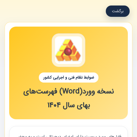
برگشت
ضوابط نظام فنی و اجرایی کشور
نسخه وورد(Word) فهرست‌های
بهای سال 1404
فايل‌هاي وورد پيوست داراي امضاي ديجيتالي است و به محض