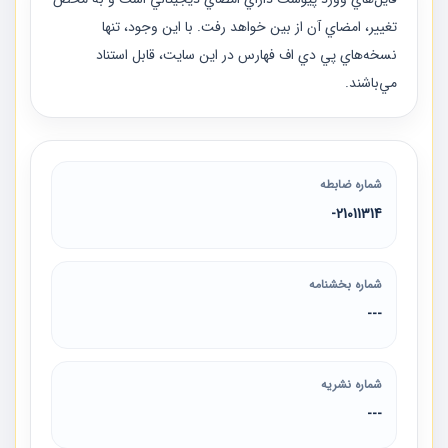
تغيير، امضاي آن از بين خواهد رفت. با اين وجود، تنها
نسخه‌هاي پي دي اف فهارس در اين سايت، قابل استناد
مي‌باشند.
شماره ضابطه
21011314-
شماره بخشنامه
---
شماره نشریه
---