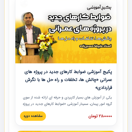
پکیج آموزشی ضوابط کارهای جدید در پروژه های
عمرانی «چالش ها، تخلفات و راه حل ها با نگرش
قراردادی»
یکی از آموزش‏‏‏‏‏‏ های بسیار کاربردی و حرفه‏ ای ارائه شده از سوی
گروه امور پیمان، سمینار آموزشی «ضوابط کارهای جدید در پروژه
های عمرانی» چالش ها، تخلفات و راه حل ها با نگرش قراردادی
2800000 تومان
مشاهده دوره
است که در محل سندیکای شرکت های ساختمانی کشور ارائه شد.
در این آموزش نکات کلیدی مربوط به کارهای جدید در اسناد و
مدارک پیمان به همراه تجربیات عملی ارائه شده است.