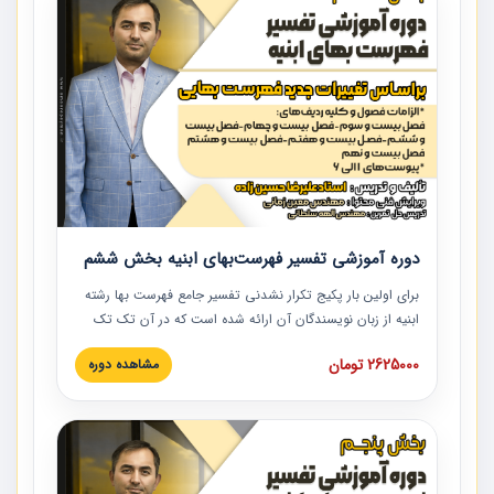
دوره آموزشی تفسیر فهرست‌بهای ابنیه بخش ششم
برای اولین بار پکیج تکرار نشدنی تفسیر جامع فهرست بها رشته
ابنیه از زبان نویسندگان آن ارائه شده است که در آن تک تک
ردیف ها و مطالب فهرست بها تفسیر و ارائه شده است. این
2625000 تومان
مشاهده دوره
دوره به صورت کامل تصویری بوده و به همراه تصاویر عملیات
اجرایی مرتبط با ردیف های فهرست بها ارائه شده است. این
دوره با کلام مهندس علیرضاحسین‌زاده مدیر پروژه مهندسی
مشاور در امر بازنگری فهرست بها رشته ابنیه ارائه شده و به تمام
همکارانی که در حوزه صنعت ساخت در حال فعالیت هستند حتما
توصیه می کنیم از مطالب این دوره استفاده نمایند.