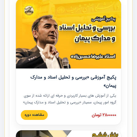
پکیج آموزشی «بررسی و تحلیل اسناد و مدارک
پیمان»
یکی از آموزش‏‏‏‏‏‏ های بسیار کاربردی و حرفه‏ ای ارائه شده از سوی
گروه امور پیمان، سمینار «بررسی و تحلیل اسناد و مدارک پیمان»
است که در دانشگاه صنعتی شریف ارائه شد. در این آموزش
2800000 تومان
مشاهده دوره
نکات کلیدی مربوط به اسناد و مدارک پیمان، اولویت بندی اسناد
و مدارک پیمان، بایدها و نبایدهای مربوط به اسناد و مدارک
پیمان به همراه تجربیات عملی در این خصوص ارائه شده است.