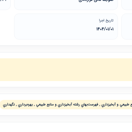
تاریخ اجرا
1404/01/01
طبيعي و آبخيزداري , فهرست‌بهاي رشته آبخيزداري و منابع طبيعي , بهره‌برداري , نگهداري