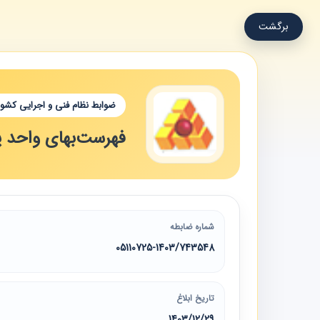
برگشت
ضوابط نظام فنی و اجرایی کشور
فهرست‌بهای واحد پای
شماره ضابطه
05110725-1403/743548
تاریخ ابلاغ
1403/12/29