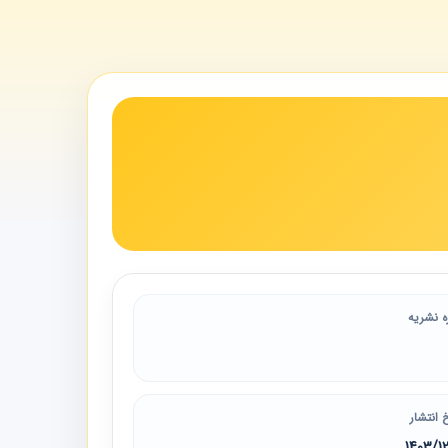
ه نشریه
 انتشار
1403/1