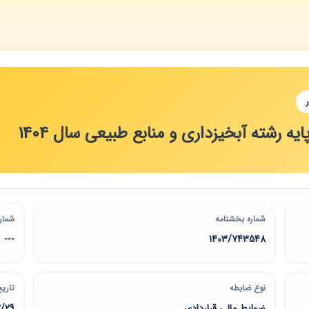
ه رشته آبخیزداری و منابع طبیعی سال 1404
شماره بخشنامه
شمار
---
1403/743548
نوع ضابطه
تاریخ
ضوابط مالی قراردادی
2/29