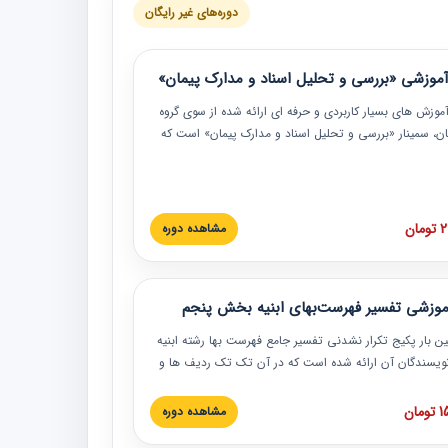
دوره‌های غیر رایگان
موزشی «بررسی و تحلیل اسناد و مدارک پیمان»
موزش‏‏‏‏‏‏ های بسیار کاربردی و حرفه‏ ای ارائه شده از سوی گروه
مان، سمینار «بررسی و تحلیل اسناد و مدارک پیمان» است که
گاه صنعتی شریف ارائه شد. در این آموزش نکات کلیدی
 اسناد و مدارک پیمان، اولویت بندی اسناد و مدارک پیمان،
 نبایدهای مربوط به اسناد و مدارک پیمان به همراه تجربیات
 این خصوص ارائه شده است.
ان
مشاهده دوره
موزشی تفسیر فهرست‌بهای ابنیه بخش پنجم
ین بار پکیج تکرار نشدنی تفسیر جامع فهرست بها رشته ابنیه
 نویسندگان آن ارائه شده است که در آن تک تک ردیف ها و
هرست بها تفسیر و ارائه شده است. این دوره به صورت کامل
بوده و به همراه تصاویر عملیات اجرایی مرتبط با ردیف های
ان
مشاهده دوره
ها ارائه شده است. این دوره با کلام مهندس