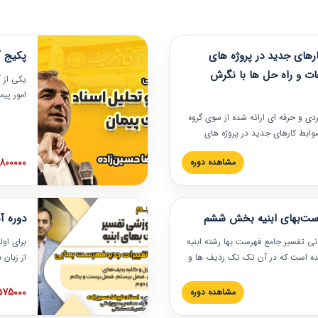
های جدید در پروژه های
پکیج آ
ات و راه حل ها با نگرش
یکی از آ
امور پی
در دانش
ربردی و حرفه‏ ای ارائه شده از سوی گروه
مربوط به
ضوابط کارهای جدید در پروژه های
بایدها و
اه حل ها با نگرش قراردادی است که
عملی در
2800000 توم
مشاهده دوره
ختمانی کشور ارائه شد. در این
ارهای جدید در اسناد و مدارک پیمان
 شده است.
رست‌بهای ابنیه بخش ششم
دوره آ
دنی تفسیر جامع فهرست بها رشته ابنیه
برای اول
 شده است که در آن تک تک ردیف ها و
از زبان
ائه شده است. این دوره به صورت کامل
مطالب ف
یر عملیات اجرایی مرتبط با ردیف های
تصویری 
1575000 توم
مشاهده دوره
ن دوره با کلام مهندس
فهرست ب