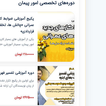
دوره‌های تخصصی امور پیمان
پکیج آموزشی ضوابط کار
عمرانی «چالش ها، تخلف
قراردادی»
یکی از آموزش‏‏‏‏‏‏ های بسیار کا
امور پیمان، سمینار آموزشی «
عمرانی» چالش ها، تخلفات و ر
2800000 تومان
در محل سندیکای شرکت های سا
آموزش نکات کلیدی مربوط به ک
به همراه تجربیات عملی ارائه
دوره آموزشی تفسیر فه
برای اولین بار پکیج تکرار نش
از زبان نویسندگان آن ارائه
مطالب فهرست بها تفسیر و ار
تصویری بوده و به همراه تصاو
2625000 تومان
فهرست بها ارائه شده است. ای