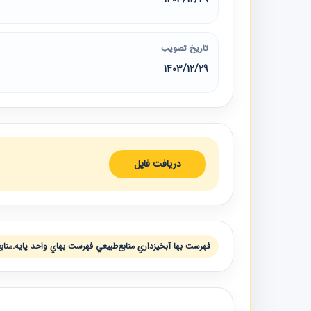
تاریخ تصویب
1403/12/29
دریافت فایل
فهرست بها آبخيزداري منابع‌طبيعي فهرست بهاي واحد پايه.منابع 