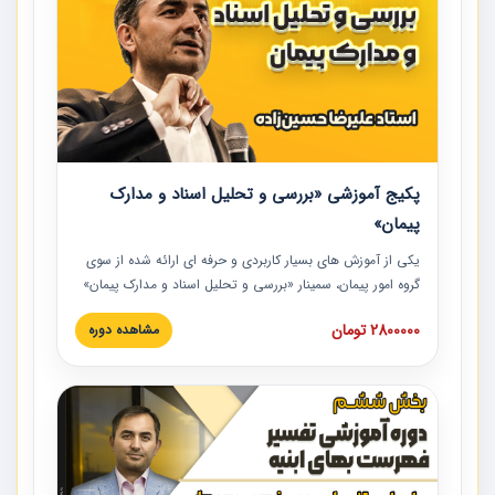
پکیج آموزشی «بررسی و تحلیل اسناد و مدارک
پیمان»
یکی از آموزش‏‏‏‏‏‏ های بسیار کاربردی و حرفه‏ ای ارائه شده از سوی
گروه امور پیمان، سمینار «بررسی و تحلیل اسناد و مدارک پیمان»
است که در دانشگاه صنعتی شریف ارائه شد. در این آموزش
2800000 تومان
مشاهده دوره
نکات کلیدی مربوط به اسناد و مدارک پیمان، اولویت بندی اسناد
و مدارک پیمان، بایدها و نبایدهای مربوط به اسناد و مدارک
پیمان به همراه تجربیات عملی در این خصوص ارائه شده است.