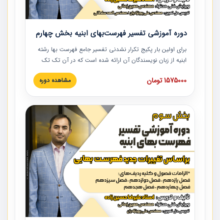
دوره آموزشی تفسیر فهرست‌بهای ابنیه بخش چهارم
برای اولین بار پکیج تکرار نشدنی تفسیر جامع فهرست بها رشته
ابنیه از زبان نویسندگان آن ارائه شده است که در آن تک تک
ردیف ها و مطالب فهرست بها تفسیر و ارائه شده است. این
1575000 تومان
مشاهده دوره
دوره به صورت کامل تصویری بوده و به همراه تصاویر عملیات
اجرایی مرتبط با ردیف های فهرست بها ارائه شده است. این
دوره با کلام مهندس علیرضاحسین‌زاده مدیر پروژه مهندسی
مشاور در امر بازنگری فهرست بها رشته ابنیه ارائه شده و به تمام
همکارانی که در حوزه صنعت ساخت در حال فعالیت هستند حتما
توصیه می کنیم از مطالب این دوره استفاده نمایند.