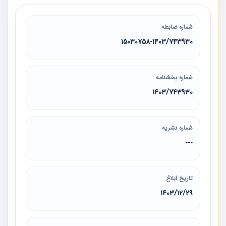
شماره ضابطه
15030758-1403/743930
شماره بخشنامه
1403/743930
شماره نشریه
---
تاریخ ابلاغ
1403/12/29