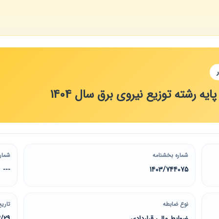
ه رشته توزیع نیروی برق سال 1404
شماره بخشنامه
شمار
---
1403/744075
نوع ضابطه
تاریخ
ضوابط مالی قراردادی
2/29