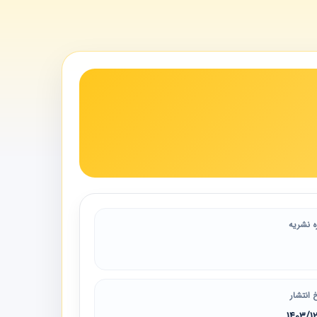
ه نشریه
 انتشار
1403/1