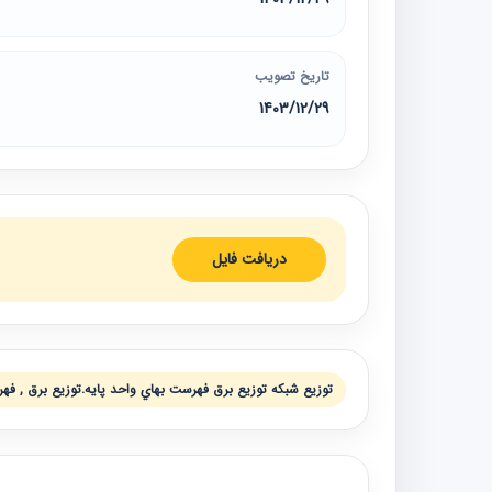
تاریخ تصویب
1403/12/29
دریافت فایل
توزيع شبكه توزيع برق فهرست بهاي واحد پايه.توزيع برق , فهرس