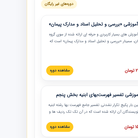
دوره‌های غیر رایگان
موزشی «بررسی و تحلیل اسناد و مدارک پیمان»
موزش‏‏‏‏‏‏ های بسیار کاربردی و حرفه‏ ای ارائه شده از سوی گروه
مان، سمینار «بررسی و تحلیل اسناد و مدارک پیمان» است که
گاه صنعتی شریف ارائه شد. در این آموزش نکات کلیدی
 اسناد و مدارک پیمان، اولویت بندی اسناد و مدارک پیمان،
 نبایدهای مربوط به اسناد و مدارک پیمان به همراه تجربیات
 این خصوص ارائه شده است.
ان
مشاهده دوره
موزشی تفسیر فهرست‌بهای ابنیه بخش پنجم
ین بار پکیج تکرار نشدنی تفسیر جامع فهرست بها رشته ابنیه
 نویسندگان آن ارائه شده است که در آن تک تک ردیف ها و
هرست بها تفسیر و ارائه شده است. این دوره به صورت کامل
بوده و به همراه تصاویر عملیات اجرایی مرتبط با ردیف های
ان
مشاهده دوره
ها ارائه شده است. این دوره با کلام مهندس