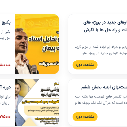
های جدید در پروژه های
پکیج آ
ات و راه حل ها با نگرش
یکی از آ
امور پی
در دانش
ربردی و حرفه‏ ای ارائه شده از سوی گروه
مربوط به
ضوابط کارهای جدید در پروژه های
بایدها و
اه حل ها با نگرش قراردادی است که
عملی در
2800000 توم
مشاهده دوره
ختمانی کشور ارائه شد. در این
ارهای جدید در اسناد و مدارک پیمان
 شده است.
رست‌بهای ابنیه بخش ششم
دوره آ
دنی تفسیر جامع فهرست بها رشته ابنیه
برای اول
 شده است که در آن تک تک ردیف ها و
از زبان
ائه شده است. این دوره به صورت کامل
مطالب ف
یر عملیات اجرایی مرتبط با ردیف های
تصویری 
1575000 توم
مشاهده دوره
ن دوره با کلام مهندس
فهرست ب