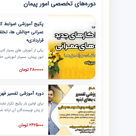
دوره‌های تخصصی امور پیمان
پکیج آموزشی ضوابط کار
عمرانی «چالش ها، تخلف
قراردادی»
یکی از آموزش‏‏‏‏‏‏ های بسیار کا
امور پیمان، سمینار آموزشی «
عمرانی» چالش ها، تخلفات و ر
2800000 تومان
در محل سندیکای شرکت های سا
آموزش نکات کلیدی مربوط به ک
به همراه تجربیات عملی ارائه
دوره آموزشی تفسیر فه
برای اولین بار پکیج تکرار نش
از زبان نویسندگان آن ارائه
مطالب فهرست بها تفسیر و ار
تصویری بوده و به همراه تصاو
2625000 تومان
فهرست بها ارائه شده است. ای