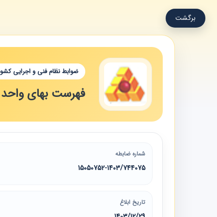
برگشت
ضوابط نظام فنی و اجرایی کشور
فهرست بهای واحد پای
شماره ضابطه
15050752-1403/744075
تاریخ ابلاغ
1403/12/29