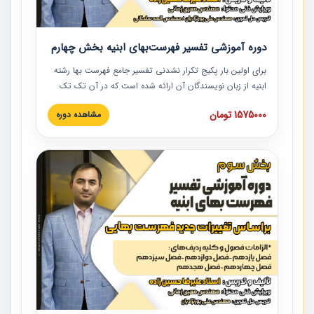
دوره آموزشی تفسیر فهرست‌بهای ابنیه بخش چهارم
برای اولین بار پکیج تکرار نشدنی تفسیر جامع فهرست بها رشته
ابنیه از زبان نویسندگان آن ارائه شده است که در آن تک تک
ردیف ها و مطالب فهرست بها تفسیر و ارائه شده است. این
1575000 تومان
مشاهده دوره
دوره به صورت کامل تصویری بوده و به همراه تصاویر عملیات
اجرایی مرتبط با ردیف های فهرست بها ارائه شده است. این
دوره با کلام مهندس علیرضاحسین‌زاده مدیر پروژه مهندسی
مشاور در امر بازنگری فهرست بها رشته ابنیه ارائه شده و به تمام
همکارانی که در حوزه صنعت ساخت در حال فعالیت هستند حتما
توصیه می کنیم از مطالب این دوره استفاده نمایند.