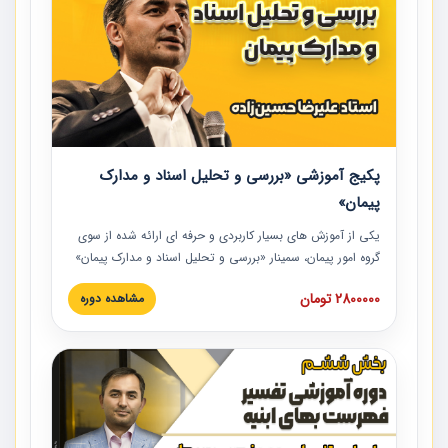
پکیج آموزشی «بررسی و تحلیل اسناد و مدارک
پیمان»
یکی از آموزش‏‏‏‏‏‏ های بسیار کاربردی و حرفه‏ ای ارائه شده از سوی
گروه امور پیمان، سمینار «بررسی و تحلیل اسناد و مدارک پیمان»
است که در دانشگاه صنعتی شریف ارائه شد. در این آموزش
2800000 تومان
مشاهده دوره
نکات کلیدی مربوط به اسناد و مدارک پیمان، اولویت بندی اسناد
و مدارک پیمان، بایدها و نبایدهای مربوط به اسناد و مدارک
پیمان به همراه تجربیات عملی در این خصوص ارائه شده است.