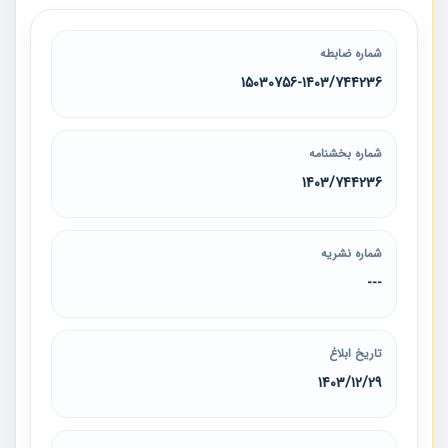
شماره ضابطه
15030756-1403/744236
شماره بخشنامه
1403/744236
شماره نشریه
---
تاریخ ابلاغ
1403/12/29