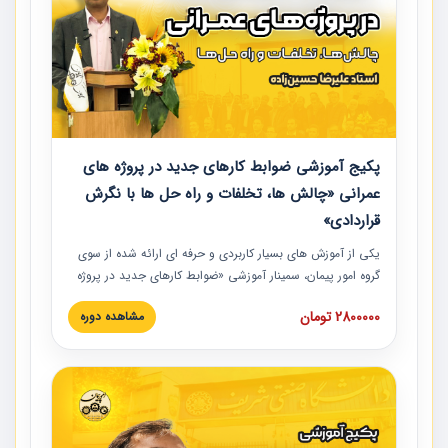
پکیج آموزشی ضوابط کارهای جدید در پروژه های
عمرانی «چالش ها، تخلفات و راه حل ها با نگرش
قراردادی»
یکی از آموزش‏‏‏‏‏‏ های بسیار کاربردی و حرفه‏ ای ارائه شده از سوی
گروه امور پیمان، سمینار آموزشی «ضوابط کارهای جدید در پروژه
های عمرانی» چالش ها، تخلفات و راه حل ها با نگرش قراردادی
2800000 تومان
مشاهده دوره
است که در محل سندیکای شرکت های ساختمانی کشور ارائه شد.
در این آموزش نکات کلیدی مربوط به کارهای جدید در اسناد و
مدارک پیمان به همراه تجربیات عملی ارائه شده است.