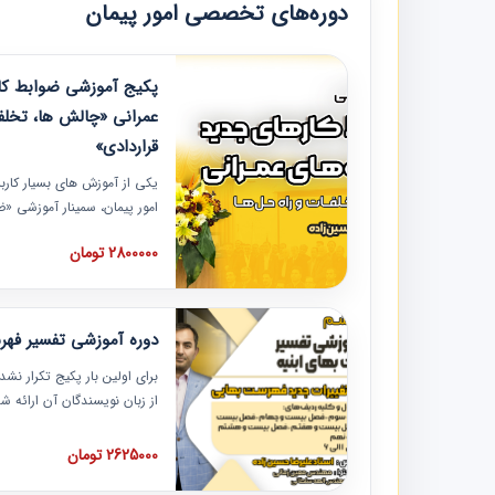
دوره‌های تخصصی امور پیمان
پکیج آموزشی ضوابط کار
عمرانی «چالش ها، تخلف
قراردادی»
یکی از آموزش‏‏‏‏‏‏ های بسیار کا
امور پیمان، سمینار آموزشی «
عمرانی» چالش ها، تخلفات و ر
2800000 تومان
در محل سندیکای شرکت های سا
آموزش نکات کلیدی مربوط به ک
به همراه تجربیات عملی ارائه
دوره آموزشی تفسیر فه
برای اولین بار پکیج تکرار نش
از زبان نویسندگان آن ارائه
مطالب فهرست بها تفسیر و ار
تصویری بوده و به همراه تصاو
2625000 تومان
فهرست بها ارائه شده است. ای