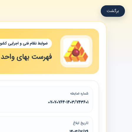
برگشت
ضوابط نظام فنی و اجرایی کشور
فهرست بهای واحد پای
شماره ضابطه
07070764-1403/743601
تاریخ ابلاغ
1403/12/29