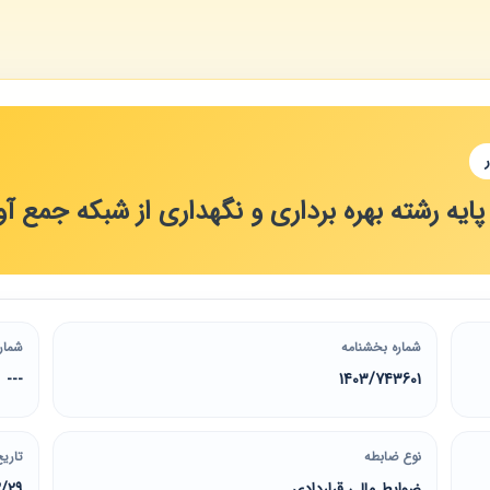
ه رشته بهره برداری و نگهداری از شبکه جمع آوری 
شماره بخشنامه
شمار
---
1403/743601
نوع ضابطه
تاریخ
ضوابط مالی قراردادی
2/29