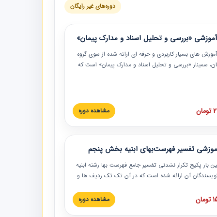
دوره‌های غیر رایگان
موزشی «بررسی و تحلیل اسناد و مدارک پیمان»
موزش‏‏‏‏‏‏ های بسیار کاربردی و حرفه‏ ای ارائه شده از سوی گروه
مان، سمینار «بررسی و تحلیل اسناد و مدارک پیمان» است که
گاه صنعتی شریف ارائه شد. در این آموزش نکات کلیدی
 اسناد و مدارک پیمان، اولویت بندی اسناد و مدارک پیمان،
 نبایدهای مربوط به اسناد و مدارک پیمان به همراه تجربیات
 این خصوص ارائه شده است.
ان
مشاهده دوره
موزشی تفسیر فهرست‌بهای ابنیه بخش پنجم
ین بار پکیج تکرار نشدنی تفسیر جامع فهرست بها رشته ابنیه
 نویسندگان آن ارائه شده است که در آن تک تک ردیف ها و
هرست بها تفسیر و ارائه شده است. این دوره به صورت کامل
بوده و به همراه تصاویر عملیات اجرایی مرتبط با ردیف های
ان
مشاهده دوره
ها ارائه شده است. این دوره با کلام مهندس