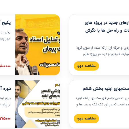
های جدید در پروژه های
پکیج آ
ات و راه حل ها با نگرش
یکی از آ
امور پی
در دانش
ربردی و حرفه‏ ای ارائه شده از سوی گروه
مربوط به
ضوابط کارهای جدید در پروژه های
بایدها و
اه حل ها با نگرش قراردادی است که
عملی در
2800000 توم
مشاهده دوره
ختمانی کشور ارائه شد. در این
ارهای جدید در اسناد و مدارک پیمان
 شده است.
رست‌بهای ابنیه بخش ششم
دوره آ
دنی تفسیر جامع فهرست بها رشته ابنیه
برای اول
 شده است که در آن تک تک ردیف ها و
از زبان
ائه شده است. این دوره به صورت کامل
مطالب ف
یر عملیات اجرایی مرتبط با ردیف های
تصویری 
1575000 توم
مشاهده دوره
ن دوره با کلام مهندس
فهرست ب