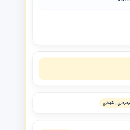
ه‌برداري , نگهداري