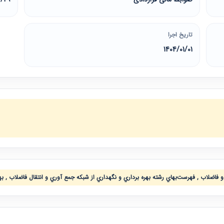
تاریخ اجرا
1404/01/01
 فاضلاب , فهرست‌بهاي رشته بهره برداري و نگهداري از شبكه جمع آوري و انتقال فاضلاب , بهر