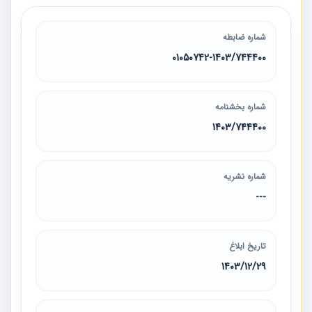
شماره ضابطه
01050742-1403/744400
شماره بخشنامه
1403/744400
شماره نشریه
---
تاریخ ابلاغ
1403/12/29