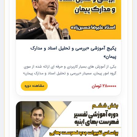
پکیج آموزشی «بررسی و تحلیل اسناد و مدارک
پیمان»
یکی از آموزش‏‏‏‏‏‏ های بسیار کاربردی و حرفه‏ ای ارائه شده از سوی
گروه امور پیمان، سمینار «بررسی و تحلیل اسناد و مدارک پیمان»
است که در دانشگاه صنعتی شریف ارائه شد. در این آموزش
2800000 تومان
مشاهده دوره
نکات کلیدی مربوط به اسناد و مدارک پیمان، اولویت بندی اسناد
و مدارک پیمان، بایدها و نبایدهای مربوط به اسناد و مدارک
پیمان به همراه تجربیات عملی در این خصوص ارائه شده است.