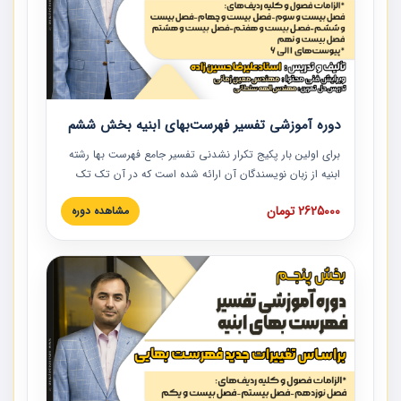
دوره آموزشی تفسیر فهرست‌بهای ابنیه بخش ششم
برای اولین بار پکیج تکرار نشدنی تفسیر جامع فهرست بها رشته
ابنیه از زبان نویسندگان آن ارائه شده است که در آن تک تک
ردیف ها و مطالب فهرست بها تفسیر و ارائه شده است. این
2625000 تومان
مشاهده دوره
دوره به صورت کامل تصویری بوده و به همراه تصاویر عملیات
اجرایی مرتبط با ردیف های فهرست بها ارائه شده است. این
دوره با کلام مهندس علیرضاحسین‌زاده مدیر پروژه مهندسی
مشاور در امر بازنگری فهرست بها رشته ابنیه ارائه شده و به تمام
همکارانی که در حوزه صنعت ساخت در حال فعالیت هستند حتما
توصیه می کنیم از مطالب این دوره استفاده نمایند.