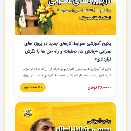
پکیج آموزشی ضوابط کارهای جدید در پروژه های
عمرانی «چالش ها، تخلفات و راه حل ها با نگرش
قراردادی»
یکی از آموزش‏‏‏‏‏‏ های بسیار کاربردی و حرفه‏ ای ارائه شده از سوی
گروه امور پیمان، سمینار آموزشی «ضوابط کارهای جدید در پروژه
های عمرانی» چالش ها، تخلفات و راه حل ها با نگرش قراردادی
2800000 تومان
مشاهده دوره
است که در محل سندیکای شرکت های ساختمانی کشور ارائه شد.
در این آموزش نکات کلیدی مربوط به کارهای جدید در اسناد و
مدارک پیمان به همراه تجربیات عملی ارائه شده است.