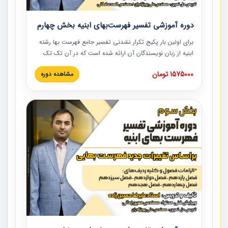
دوره آموزشی تفسیر فهرست‌بهای ابنیه بخش چهارم
برای اولین بار پکیج تکرار نشدنی تفسیر جامع فهرست بها رشته
ابنیه از زبان نویسندگان آن ارائه شده است که در آن تک تک
ردیف ها و مطالب فهرست بها تفسیر و ارائه شده است. این
1575000 تومان
مشاهده دوره
دوره به صورت کامل تصویری بوده و به همراه تصاویر عملیات
اجرایی مرتبط با ردیف های فهرست بها ارائه شده است. این
دوره با کلام مهندس علیرضاحسین‌زاده مدیر پروژه مهندسی
مشاور در امر بازنگری فهرست بها رشته ابنیه ارائه شده و به تمام
همکارانی که در حوزه صنعت ساخت در حال فعالیت هستند حتما
توصیه می کنیم از مطالب این دوره استفاده نمایند.