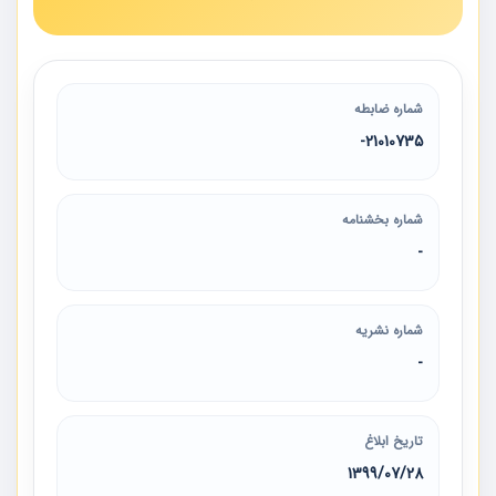
شماره ضابطه
21010735-
شماره بخشنامه
-
شماره نشریه
-
تاریخ ابلاغ
1399/07/28