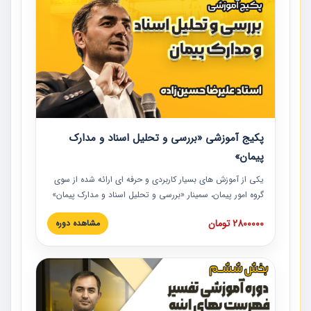
پکیج آموزشی «بررسی و تحلیل اسناد و مدارک
پیمان»
یکی از آموزش‏‏‏‏‏‏ های بسیار کاربردی و حرفه‏ ای ارائه شده از سوی
گروه امور پیمان، سمینار «بررسی و تحلیل اسناد و مدارک پیمان»
است که در دانشگاه صنعتی شریف ارائه شد. در این آموزش
2800000 تومان
مشاهده دوره
نکات کلیدی مربوط به اسناد و مدارک پیمان، اولویت بندی اسناد
و مدارک پیمان، بایدها و نبایدهای مربوط به اسناد و مدارک
پیمان به همراه تجربیات عملی در این خصوص ارائه شده است.