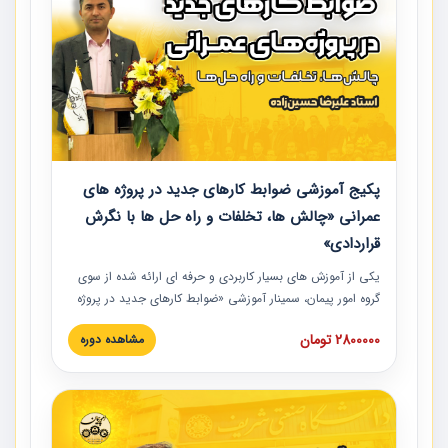
پکیج آموزشی ضوابط کارهای جدید در پروژه های
عمرانی «چالش ها، تخلفات و راه حل ها با نگرش
قراردادی»
یکی از آموزش‏‏‏‏‏‏ های بسیار کاربردی و حرفه‏ ای ارائه شده از سوی
گروه امور پیمان، سمینار آموزشی «ضوابط کارهای جدید در پروژه
های عمرانی» چالش ها، تخلفات و راه حل ها با نگرش قراردادی
2800000 تومان
مشاهده دوره
است که در محل سندیکای شرکت های ساختمانی کشور ارائه شد.
در این آموزش نکات کلیدی مربوط به کارهای جدید در اسناد و
مدارک پیمان به همراه تجربیات عملی ارائه شده است.