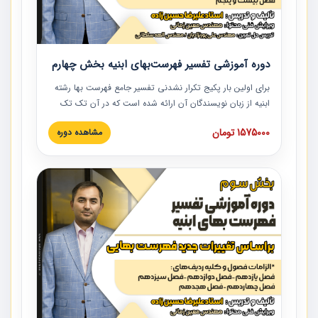
دوره آموزشی تفسیر فهرست‌بهای ابنیه بخش چهارم
برای اولین بار پکیج تکرار نشدنی تفسیر جامع فهرست بها رشته
ابنیه از زبان نویسندگان آن ارائه شده است که در آن تک تک
ردیف ها و مطالب فهرست بها تفسیر و ارائه شده است. این
1575000 تومان
مشاهده دوره
دوره به صورت کامل تصویری بوده و به همراه تصاویر عملیات
اجرایی مرتبط با ردیف های فهرست بها ارائه شده است. این
دوره با کلام مهندس علیرضاحسین‌زاده مدیر پروژه مهندسی
مشاور در امر بازنگری فهرست بها رشته ابنیه ارائه شده و به تمام
همکارانی که در حوزه صنعت ساخت در حال فعالیت هستند حتما
توصیه می کنیم از مطالب این دوره استفاده نمایند.