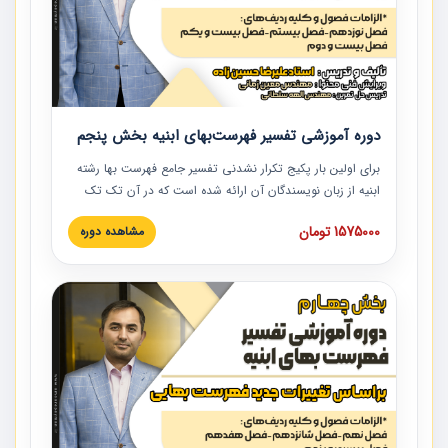
دوره آموزشی تفسیر فهرست‌بهای ابنیه بخش پنجم
برای اولین بار پکیج تکرار نشدنی تفسیر جامع فهرست بها رشته
ابنیه از زبان نویسندگان آن ارائه شده است که در آن تک تک
ردیف ها و مطالب فهرست بها تفسیر و ارائه شده است. این
1575000 تومان
مشاهده دوره
دوره به صورت کامل تصویری بوده و به همراه تصاویر عملیات
اجرایی مرتبط با ردیف های فهرست بها ارائه شده است. این
دوره با کلام مهندس علیرضاحسین‌زاده مدیر پروژه مهندسی
مشاور در امر بازنگری فهرست بها رشته ابنیه ارائه شده و به تمام
همکارانی که در حوزه صنعت ساخت در حال فعالیت هستند حتما
توصیه می کنیم از مطالب این دوره استفاده نمایند.