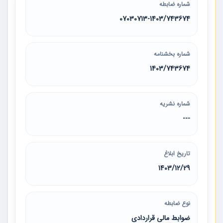
شماره ضابطه
07030713-1403/743674
شماره بخشنامه
1403/743674
شماره نشریه
---
تاریخ ابلاغ
1403/12/29
نوع ضابطه
ضوابط مالی قراردادی