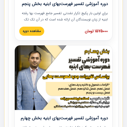
دوره آموزشی تفسیر فهرست‌بهای ابنیه بخش پنجم
برای اولین بار پکیج تکرار نشدنی تفسیر جامع فهرست بها رشته
ابنیه از زبان نویسندگان آن ارائه شده است که در آن تک تک
ردیف ها و مطالب فهرست بها تفسیر و ارائه شده است. این
1575000 تومان
مشاهده دوره
دوره به صورت کامل تصویری بوده و به همراه تصاویر عملیات
اجرایی مرتبط با ردیف های فهرست بها ارائه شده است. این
دوره با کلام مهندس علیرضاحسین‌زاده مدیر پروژه مهندسی
مشاور در امر بازنگری فهرست بها رشته ابنیه ارائه شده و به تمام
همکارانی که در حوزه صنعت ساخت در حال فعالیت هستند حتما
توصیه می کنیم از مطالب این دوره استفاده نمایند.
دوره آموزشی تفسیر فهرست‌بهای ابنیه بخش چهارم