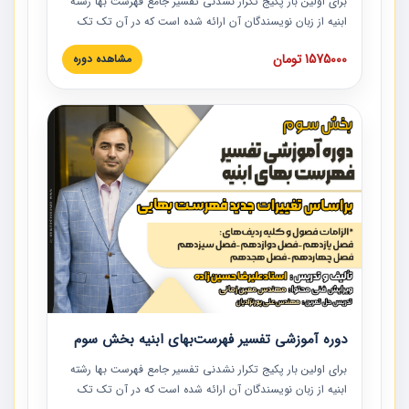
برای اولین بار پکیج تکرار نشدنی تفسیر جامع فهرست بها رشته
ابنیه از زبان نویسندگان آن ارائه شده است که در آن تک تک
ردیف ها و مطالب فهرست بها تفسیر و ارائه شده است. این
1575000 تومان
مشاهده دوره
دوره به صورت کامل تصویری بوده و به همراه تصاویر عملیات
اجرایی مرتبط با ردیف های فهرست بها ارائه شده است. این
دوره با کلام مهندس علیرضاحسین‌زاده مدیر پروژه مهندسی
مشاور در امر بازنگری فهرست بها رشته ابنیه ارائه شده و به تمام
همکارانی که در حوزه صنعت ساخت در حال فعالیت هستند حتما
توصیه می کنیم از مطالب این دوره استفاده نمایند.
دوره آموزشی تفسیر فهرست‌بهای ابنیه بخش سوم
برای اولین بار پکیج تکرار نشدنی تفسیر جامع فهرست بها رشته
ابنیه از زبان نویسندگان آن ارائه شده است که در آن تک تک