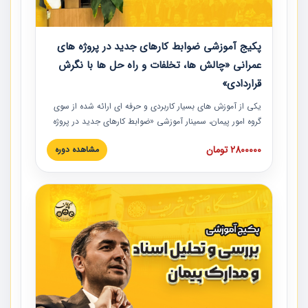
پکیج آموزشی ضوابط کارهای جدید در پروژه های
عمرانی «چالش ها، تخلفات و راه حل ها با نگرش
قراردادی»
یکی از آموزش‏‏‏‏‏‏ های بسیار کاربردی و حرفه‏ ای ارائه شده از سوی
گروه امور پیمان، سمینار آموزشی «ضوابط کارهای جدید در پروژه
های عمرانی» چالش ها، تخلفات و راه حل ها با نگرش قراردادی
2800000 تومان
مشاهده دوره
است که در محل سندیکای شرکت های ساختمانی کشور ارائه شد.
در این آموزش نکات کلیدی مربوط به کارهای جدید در اسناد و
مدارک پیمان به همراه تجربیات عملی ارائه شده است.