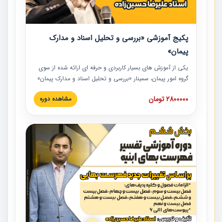
پکیج آموزشی «بررسی و تحلیل اسناد و مدارک
پیمان»
یکی از آموزش‏‏‏‏‏‏ های بسیار کاربردی و حرفه‏ ای ارائه شده از سوی
گروه امور پیمان، سمینار «بررسی و تحلیل اسناد و مدارک پیمان»
است که در دانشگاه صنعتی شریف ارائه شد. در این آموزش
2800000 تومان
مشاهده دوره
نکات کلیدی مربوط به اسناد و مدارک پیمان، اولویت بندی اسناد
و مدارک پیمان، بایدها و نبایدهای مربوط به اسناد و مدارک
پیمان به همراه تجربیات عملی در این خصوص ارائه شده است.