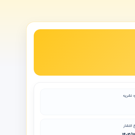
ه نشریه
 انتشار
1403/1