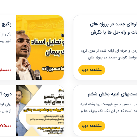
های جدید در پروژه های
پکیج آ
ات و راه حل ها با نگرش
یکی از آ
امور پی
در دانش
ربردی و حرفه‏ ای ارائه شده از سوی گروه
مربوط به
ضوابط کارهای جدید در پروژه های
بایدها و
اه حل ها با نگرش قراردادی است که
عملی در
2800000 توم
مشاهده دوره
ختمانی کشور ارائه شد. در این
ارهای جدید در اسناد و مدارک پیمان
 شده است.
رست‌بهای ابنیه بخش ششم
دوره آ
دنی تفسیر جامع فهرست بها رشته ابنیه
برای اول
 شده است که در آن تک تک ردیف ها و
از زبان
ائه شده است. این دوره به صورت کامل
مطالب ف
یر عملیات اجرایی مرتبط با ردیف های
تصویری 
1575000 توم
مشاهده دوره
ن دوره با کلام مهندس
فهرست ب