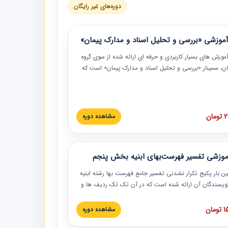
دوره‌های غیر رایگان
موزشی «بررسی و تحلیل اسناد و مدارک پیمان»
موزش‏‏‏‏‏‏ های بسیار کاربردی و حرفه‏ ای ارائه شده از سوی گروه
مان، سمینار «بررسی و تحلیل اسناد و مدارک پیمان» است که
گاه صنعتی شریف ارائه شد. در این آموزش نکات کلیدی
 اسناد و مدارک پیمان، اولویت بندی اسناد و مدارک پیمان،
 نبایدهای مربوط به اسناد و مدارک پیمان به همراه تجربیات
 این خصوص ارائه شده است.
ان
مشاهده دوره
موزشی تفسیر فهرست‌بهای ابنیه بخش پنجم
ین بار پکیج تکرار نشدنی تفسیر جامع فهرست بها رشته ابنیه
 نویسندگان آن ارائه شده است که در آن تک تک ردیف ها و
هرست بها تفسیر و ارائه شده است. این دوره به صورت کامل
بوده و به همراه تصاویر عملیات اجرایی مرتبط با ردیف های
ان
مشاهده دوره
ها ارائه شده است. این دوره با کلام مهندس