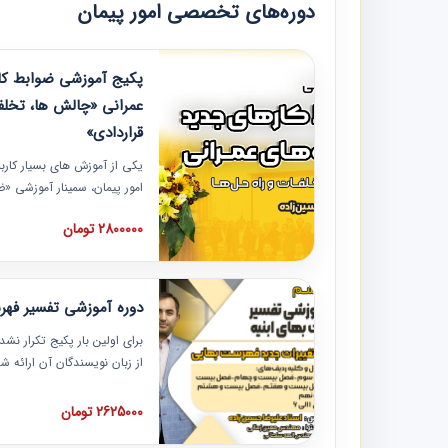
دوره‌های تخصصی امور پیمان
پکیج آموزشی ضوابط کار
عمرانی «چالش ها، تخلف
قراردادی»
یکی از آموزش‏‏‏‏‏‏ های بسیار کا
امور پیمان، سمینار آموزشی «
عمرانی» چالش ها، تخلفات و ر
2800000 تومان
در محل سندیکای شرکت های سا
آموزش نکات کلیدی مربوط به ک
به همراه تجربیات عملی ارائه
دوره آموزشی تفسیر فه
برای اولین بار پکیج تکرار نش
از زبان نویسندگان آن ارائه
مطالب فهرست بها تفسیر و ار
تصویری بوده و به همراه تصاو
2625000 تومان
فهرست بها ارائه شده است. ای