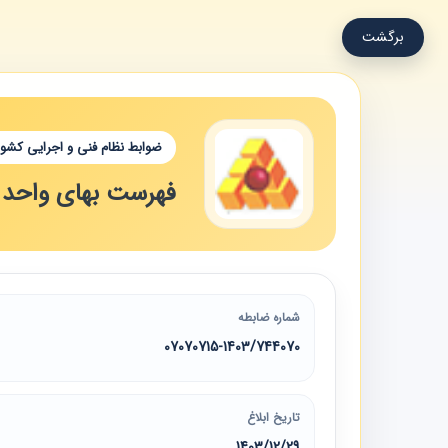
برگشت
ضوابط نظام فنی و اجرایی کشور
فهرست بهای واحد پا
شماره ضابطه
07070715-1403/744070
تاریخ ابلاغ
1403/12/29