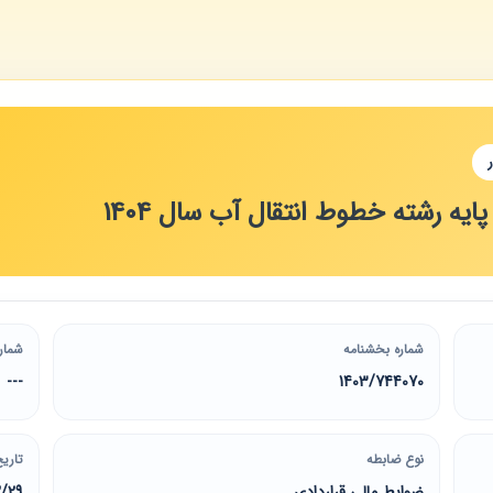
یه رشته خطوط انتقال آب سال 1404
شماره بخشنامه
شمار
---
1403/744070
نوع ضابطه
تاریخ
ضوابط مالی قراردادی
2/29