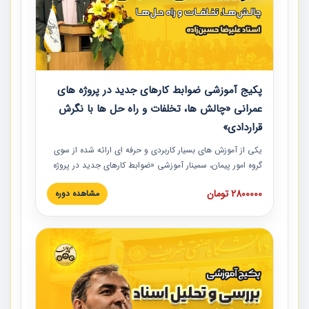
پکیج آموزشی ضوابط کارهای جدید در پروژه های
عمرانی «چالش ها، تخلفات و راه حل ها با نگرش
قراردادی»
یکی از آموزش‏‏‏‏‏‏ های بسیار کاربردی و حرفه‏ ای ارائه شده از سوی
گروه امور پیمان، سمینار آموزشی «ضوابط کارهای جدید در پروژه
های عمرانی» چالش ها، تخلفات و راه حل ها با نگرش قراردادی
2800000 تومان
مشاهده دوره
است که در محل سندیکای شرکت های ساختمانی کشور ارائه شد.
در این آموزش نکات کلیدی مربوط به کارهای جدید در اسناد و
مدارک پیمان به همراه تجربیات عملی ارائه شده است.