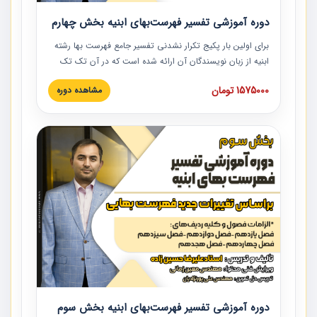
دوره آموزشی تفسیر فهرست‌بهای ابنیه بخش چهارم
برای اولین بار پکیج تکرار نشدنی تفسیر جامع فهرست بها رشته
ابنیه از زبان نویسندگان آن ارائه شده است که در آن تک تک
ردیف ها و مطالب فهرست بها تفسیر و ارائه شده است. این
1575000 تومان
مشاهده دوره
دوره به صورت کامل تصویری بوده و به همراه تصاویر عملیات
اجرایی مرتبط با ردیف های فهرست بها ارائه شده است. این
دوره با کلام مهندس علیرضاحسین‌زاده مدیر پروژه مهندسی
مشاور در امر بازنگری فهرست بها رشته ابنیه ارائه شده و به تمام
همکارانی که در حوزه صنعت ساخت در حال فعالیت هستند حتما
توصیه می کنیم از مطالب این دوره استفاده نمایند.
دوره آموزشی تفسیر فهرست‌بهای ابنیه بخش سوم