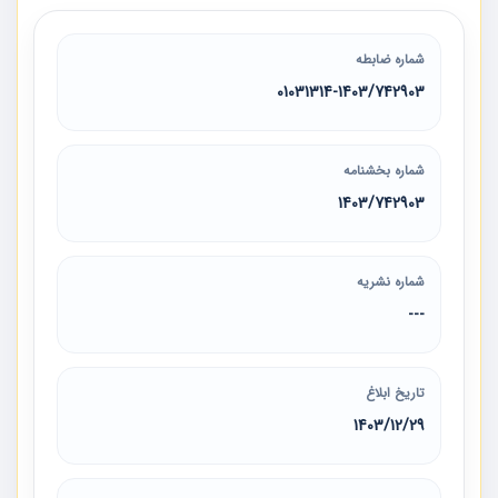
شماره ضابطه
01031314-1403/742903
شماره بخشنامه
1403/742903
شماره نشریه
---
تاریخ ابلاغ
1403/12/29