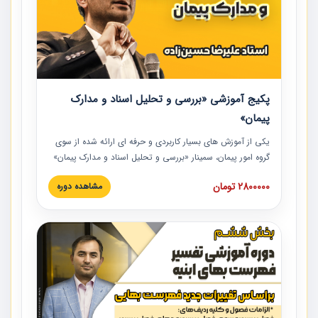
پکیج آموزشی «بررسی و تحلیل اسناد و مدارک
پیمان»
یکی از آموزش‏‏‏‏‏‏ های بسیار کاربردی و حرفه‏ ای ارائه شده از سوی
گروه امور پیمان، سمینار «بررسی و تحلیل اسناد و مدارک پیمان»
است که در دانشگاه صنعتی شریف ارائه شد. در این آموزش
2800000 تومان
مشاهده دوره
نکات کلیدی مربوط به اسناد و مدارک پیمان، اولویت بندی اسناد
و مدارک پیمان، بایدها و نبایدهای مربوط به اسناد و مدارک
پیمان به همراه تجربیات عملی در این خصوص ارائه شده است.