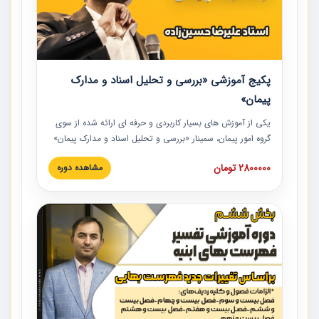
پکیج آموزشی «بررسی و تحلیل اسناد و مدارک
پیمان»
یکی از آموزش‏‏‏‏‏‏ های بسیار کاربردی و حرفه‏ ای ارائه شده از سوی
گروه امور پیمان، سمینار «بررسی و تحلیل اسناد و مدارک پیمان»
است که در دانشگاه صنعتی شریف ارائه شد. در این آموزش
2800000 تومان
مشاهده دوره
نکات کلیدی مربوط به اسناد و مدارک پیمان، اولویت بندی اسناد
و مدارک پیمان، بایدها و نبایدهای مربوط به اسناد و مدارک
پیمان به همراه تجربیات عملی در این خصوص ارائه شده است.