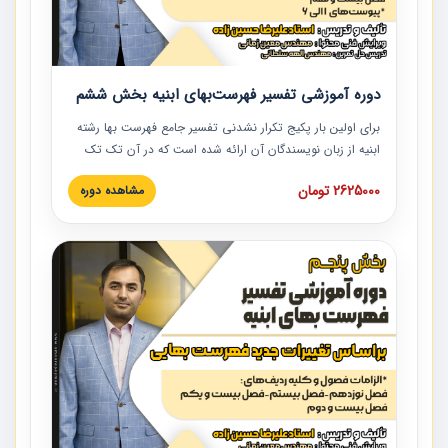
دوره آموزشی تفسیر فهرست‌بهای ابنیه بخش ششم
برای اولین بار پکیج تکرار نشدنی تفسیر جامع فهرست بها رشته
ابنیه از زبان نویسندگان آن ارائه شده است که در آن تک تک
ردیف ها و مطالب فهرست بها تفسیر و ارائه شده است. این
2625000 تومان
مشاهده دوره
دوره به صورت کامل تصویری بوده و به همراه تصاویر عملیات
اجرایی مرتبط با ردیف های فهرست بها ارائه شده است. این
دوره با کلام مهندس علیرضاحسین‌زاده مدیر پروژه مهندسی
مشاور در امر بازنگری فهرست بها رشته ابنیه ارائه شده و به تمام
همکارانی که در حوزه صنعت ساخت در حال فعالیت هستند حتما
توصیه می کنیم از مطالب این دوره استفاده نمایند.