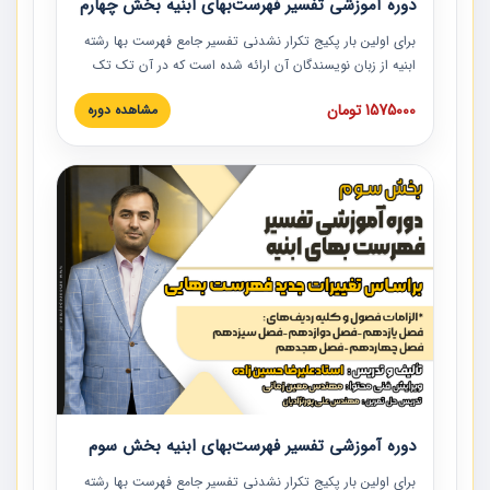
دوره آموزشی تفسیر فهرست‌بهای ابنیه بخش چهارم
برای اولین بار پکیج تکرار نشدنی تفسیر جامع فهرست بها رشته
ابنیه از زبان نویسندگان آن ارائه شده است که در آن تک تک
ردیف ها و مطالب فهرست بها تفسیر و ارائه شده است. این
1575000 تومان
مشاهده دوره
دوره به صورت کامل تصویری بوده و به همراه تصاویر عملیات
اجرایی مرتبط با ردیف های فهرست بها ارائه شده است. این
دوره با کلام مهندس علیرضاحسین‌زاده مدیر پروژه مهندسی
مشاور در امر بازنگری فهرست بها رشته ابنیه ارائه شده و به تمام
همکارانی که در حوزه صنعت ساخت در حال فعالیت هستند حتما
توصیه می کنیم از مطالب این دوره استفاده نمایند.
دوره آموزشی تفسیر فهرست‌بهای ابنیه بخش سوم
برای اولین بار پکیج تکرار نشدنی تفسیر جامع فهرست بها رشته