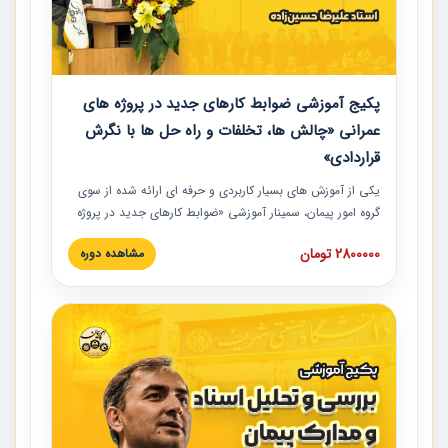
پکیج آموزشی ضوابط کارهای جدید در پروژه های
عمرانی «چالش ها، تخلفات و راه حل ها با نگرش
قراردادی»
یکی از آموزش‏‏‏‏‏‏ های بسیار کاربردی و حرفه‏ ای ارائه شده از سوی
گروه امور پیمان، سمینار آموزشی «ضوابط کارهای جدید در پروژه
های عمرانی» چالش ها، تخلفات و راه حل ها با نگرش قراردادی
2800000 تومان
مشاهده دوره
است که در محل سندیکای شرکت های ساختمانی کشور ارائه شد.
در این آموزش نکات کلیدی مربوط به کارهای جدید در اسناد و
مدارک پیمان به همراه تجربیات عملی ارائه شده است.