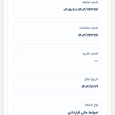
شماره ضابطه
03050701-1403/743716
شماره بخشنامه
1403/743716
شماره نشریه
---
تاریخ ابلاغ
1403/12/29
نوع ضابطه
ضوابط مالی قراردادی