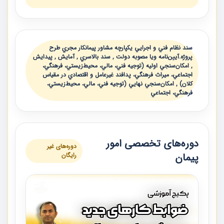
سند نظام فني و اجرايي يكپارچه مشاور پيمانكار مجري طرح
پروژه.آيين‌نامه ويا مصوبه دولت , سند بالاسري , آمايش , پيدايش
, امكان‌سنجي اوليه (توجيه فني، مالي، محيط‌زيستي، فرهنگي،
اجتماعي، ميراث فرهنگي، پدافند غيرعامل و اقتصادي در مقياس
كلان) , امكان‌سنجي نهايي (توجيه فني، مالي، محيط‌زيستي،
فرهنگي، اجتماعي
دوره‌های تخصصی امور
دوره‌های غیر
پیمان
رایگان