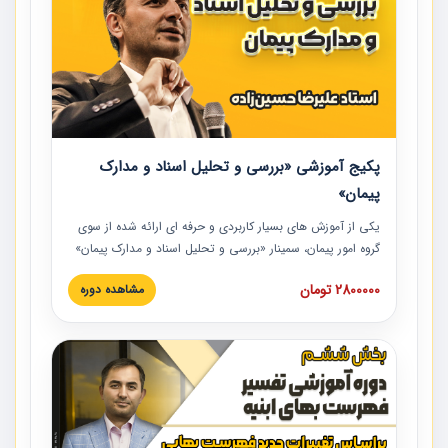
پکیج آموزشی «بررسی و تحلیل اسناد و مدارک
پیمان»
یکی از آموزش‏‏‏‏‏‏ های بسیار کاربردی و حرفه‏ ای ارائه شده از سوی
گروه امور پیمان، سمینار «بررسی و تحلیل اسناد و مدارک پیمان»
است که در دانشگاه صنعتی شریف ارائه شد. در این آموزش
2800000 تومان
مشاهده دوره
نکات کلیدی مربوط به اسناد و مدارک پیمان، اولویت بندی اسناد
و مدارک پیمان، بایدها و نبایدهای مربوط به اسناد و مدارک
پیمان به همراه تجربیات عملی در این خصوص ارائه شده است.