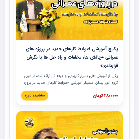
پکیج آموزشی ضوابط کارهای جدید در پروژه های
عمرانی «چالش ها، تخلفات و راه حل ها با نگرش
قراردادی»
یکی از آموزش‏‏‏‏‏‏ های بسیار کاربردی و حرفه‏ ای ارائه شده از سوی
گروه امور پیمان، سمینار آموزشی «ضوابط کارهای جدید در پروژه
های عمرانی» چالش ها، تخلفات و راه حل ها با نگرش قراردادی
2800000 تومان
مشاهده دوره
است که در محل سندیکای شرکت های ساختمانی کشور ارائه شد.
در این آموزش نکات کلیدی مربوط به کارهای جدید در اسناد و
مدارک پیمان به همراه تجربیات عملی ارائه شده است.