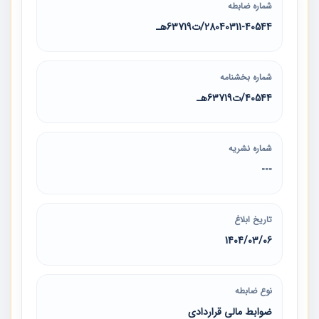
شماره ضابطه
28040311-40544/ت63719هـ
شماره بخشنامه
40544/ت63719هـ
شماره نشریه
---
تاریخ ابلاغ
1404/03/06
نوع ضابطه
ضوابط مالی قراردادی