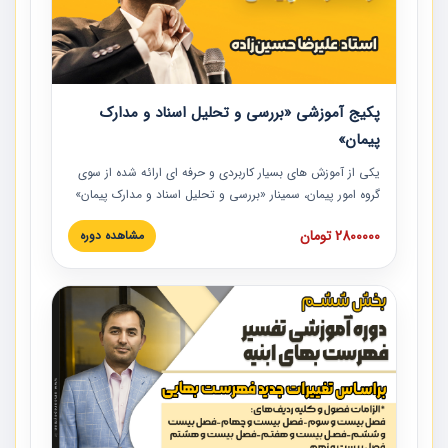
پکیج آموزشی «بررسی و تحلیل اسناد و مدارک
پیمان»
یکی از آموزش‏‏‏‏‏‏ های بسیار کاربردی و حرفه‏ ای ارائه شده از سوی
گروه امور پیمان، سمینار «بررسی و تحلیل اسناد و مدارک پیمان»
است که در دانشگاه صنعتی شریف ارائه شد. در این آموزش
2800000 تومان
مشاهده دوره
نکات کلیدی مربوط به اسناد و مدارک پیمان، اولویت بندی اسناد
و مدارک پیمان، بایدها و نبایدهای مربوط به اسناد و مدارک
پیمان به همراه تجربیات عملی در این خصوص ارائه شده است.