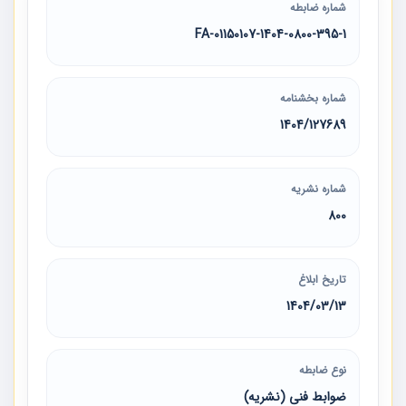
شماره ضابطه
01150107-1404-0800-395-1-FA
شماره بخشنامه
1404/127689
شماره نشریه
800
تاریخ ابلاغ
1404/03/13
نوع ضابطه
ضوابط فنی (نشریه)