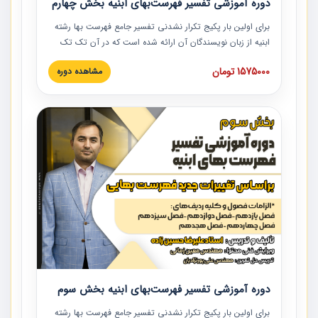
دوره آموزشی تفسیر فهرست‌بهای ابنیه بخش چهارم
برای اولین بار پکیج تکرار نشدنی تفسیر جامع فهرست بها رشته
ابنیه از زبان نویسندگان آن ارائه شده است که در آن تک تک
ردیف ها و مطالب فهرست بها تفسیر و ارائه شده است. این
1575000 تومان
مشاهده دوره
دوره به صورت کامل تصویری بوده و به همراه تصاویر عملیات
اجرایی مرتبط با ردیف های فهرست بها ارائه شده است. این
دوره با کلام مهندس علیرضاحسین‌زاده مدیر پروژه مهندسی
مشاور در امر بازنگری فهرست بها رشته ابنیه ارائه شده و به تمام
همکارانی که در حوزه صنعت ساخت در حال فعالیت هستند حتما
توصیه می کنیم از مطالب این دوره استفاده نمایند.
دوره آموزشی تفسیر فهرست‌بهای ابنیه بخش سوم
برای اولین بار پکیج تکرار نشدنی تفسیر جامع فهرست بها رشته