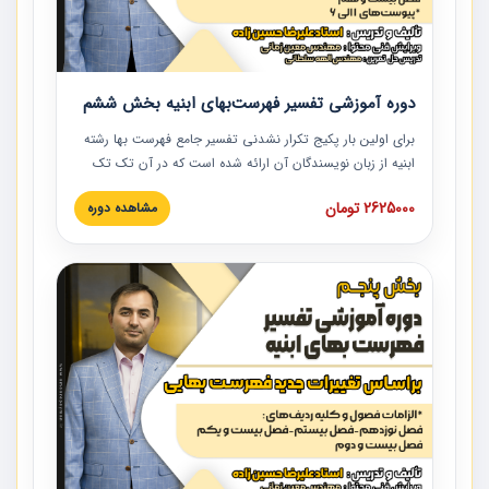
دوره آموزشی تفسیر فهرست‌بهای ابنیه بخش ششم
برای اولین بار پکیج تکرار نشدنی تفسیر جامع فهرست بها رشته
ابنیه از زبان نویسندگان آن ارائه شده است که در آن تک تک
ردیف ها و مطالب فهرست بها تفسیر و ارائه شده است. این
2625000 تومان
مشاهده دوره
دوره به صورت کامل تصویری بوده و به همراه تصاویر عملیات
اجرایی مرتبط با ردیف های فهرست بها ارائه شده است. این
دوره با کلام مهندس علیرضاحسین‌زاده مدیر پروژه مهندسی
مشاور در امر بازنگری فهرست بها رشته ابنیه ارائه شده و به تمام
همکارانی که در حوزه صنعت ساخت در حال فعالیت هستند حتما
توصیه می کنیم از مطالب این دوره استفاده نمایند.