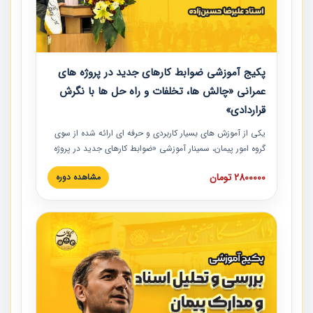
پکیج آموزشی ضوابط کارهای جدید در پروژه های
عمرانی «چالش ها، تخلفات و راه حل ها با نگرش
قراردادی»
یکی از آموزش‏‏‏‏‏‏ های بسیار کاربردی و حرفه‏ ای ارائه شده از سوی
گروه امور پیمان، سمینار آموزشی «ضوابط کارهای جدید در پروژه
های عمرانی» چالش ها، تخلفات و راه حل ها با نگرش قراردادی
2800000 تومان
مشاهده دوره
است که در محل سندیکای شرکت های ساختمانی کشور ارائه شد.
در این آموزش نکات کلیدی مربوط به کارهای جدید در اسناد و
مدارک پیمان به همراه تجربیات عملی ارائه شده است.