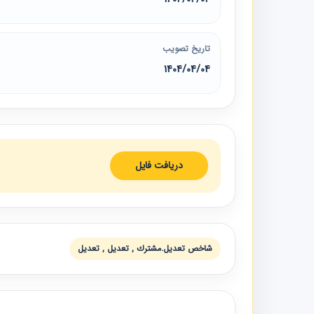
تاریخ تصویب
1404/04/04
دریافت فایل
شاخص تعديل.مشترك , تعديل , تعديل