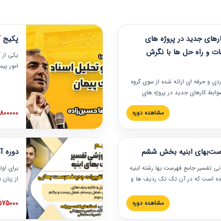
های جدید در پروژه های
پکیج آ
ات و راه حل ها با نگرش
یکی از آ
امور پی
در دانش
ربردی و حرفه‏ ای ارائه شده از سوی گروه
مربوط به
ضوابط کارهای جدید در پروژه های
بایدها و
اه حل ها با نگرش قراردادی است که
عملی در
2800000 توم
مشاهده دوره
ختمانی کشور ارائه شد. در این
ارهای جدید در اسناد و مدارک پیمان
 شده است.
رست‌بهای ابنیه بخش ششم
دوره آ
دنی تفسیر جامع فهرست بها رشته ابنیه
برای اول
 شده است که در آن تک تک ردیف ها و
از زبان
ائه شده است. این دوره به صورت کامل
مطالب ف
یر عملیات اجرایی مرتبط با ردیف های
تصویری 
1575000 توم
مشاهده دوره
ن دوره با کلام مهندس
فهرست ب