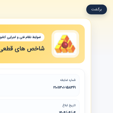
برگشت
ضوابط نظام فنی و اجرایی کشور
شاخص های قطعی تعدی
شماره ضابطه
21011301-158361
تاریخ ابلاغ
1404/04/04