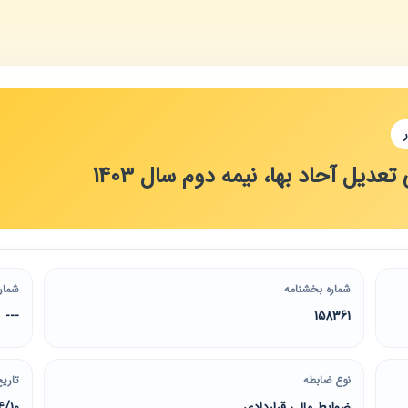
ل آحاد بها، نیمه دوم سال 1403
شماره بخشنامه
شمار
---
158361
نوع ضابطه
تاریخ
ضوابط مالی قراردادی
4/10