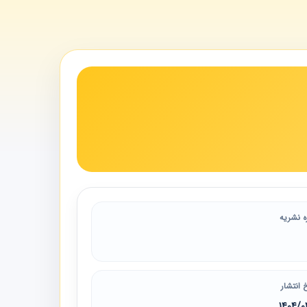
ه نشریه
 انتشار
1404/0