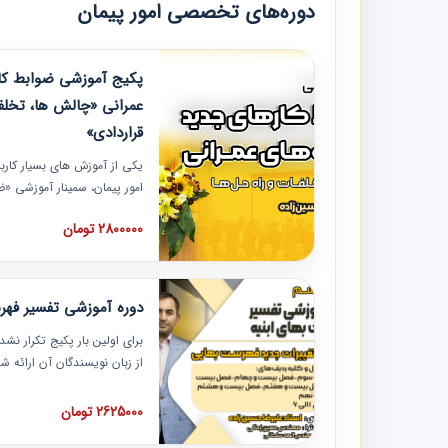
دوره‌های تخصصی امور پیمان
پکیج آموزشی ضوابط کار
عمرانی «چالش ها، تخلف
قراردادی»
یکی از آموزش‏‏‏‏‏‏ های بسیار کا
امور پیمان، سمینار آموزشی «
عمرانی» چالش ها، تخلفات و ر
2800000 تومان
در محل سندیکای شرکت های سا
آموزش نکات کلیدی مربوط به ک
به همراه تجربیات عملی ارائه
دوره آموزشی تفسیر فه
برای اولین بار پکیج تکرار نش
از زبان نویسندگان آن ارائه
مطالب فهرست بها تفسیر و ار
تصویری بوده و به همراه تصاو
2625000 تومان
فهرست بها ارائه شده است. ای