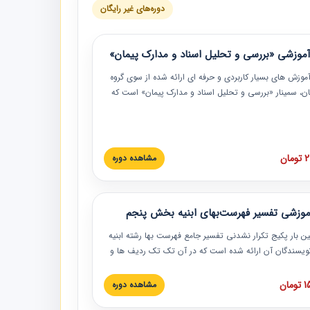
دوره‌های غیر رایگان
موزشی «بررسی و تحلیل اسناد و مدارک پیمان»
موزش‏‏‏‏‏‏ های بسیار کاربردی و حرفه‏ ای ارائه شده از سوی گروه
مان، سمینار «بررسی و تحلیل اسناد و مدارک پیمان» است که
گاه صنعتی شریف ارائه شد. در این آموزش نکات کلیدی
 اسناد و مدارک پیمان، اولویت بندی اسناد و مدارک پیمان،
 نبایدهای مربوط به اسناد و مدارک پیمان به همراه تجربیات
 این خصوص ارائه شده است.
ان
مشاهده دوره
موزشی تفسیر فهرست‌بهای ابنیه بخش پنجم
ین بار پکیج تکرار نشدنی تفسیر جامع فهرست بها رشته ابنیه
 نویسندگان آن ارائه شده است که در آن تک تک ردیف ها و
هرست بها تفسیر و ارائه شده است. این دوره به صورت کامل
بوده و به همراه تصاویر عملیات اجرایی مرتبط با ردیف های
ان
مشاهده دوره
ها ارائه شده است. این دوره با کلام مهندس