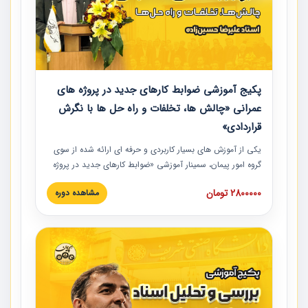
پکیج آموزشی ضوابط کارهای جدید در پروژه های
عمرانی «چالش ها، تخلفات و راه حل ها با نگرش
قراردادی»
یکی از آموزش‏‏‏‏‏‏ های بسیار کاربردی و حرفه‏ ای ارائه شده از سوی
گروه امور پیمان، سمینار آموزشی «ضوابط کارهای جدید در پروژه
های عمرانی» چالش ها، تخلفات و راه حل ها با نگرش قراردادی
2800000 تومان
مشاهده دوره
است که در محل سندیکای شرکت های ساختمانی کشور ارائه شد.
در این آموزش نکات کلیدی مربوط به کارهای جدید در اسناد و
مدارک پیمان به همراه تجربیات عملی ارائه شده است.