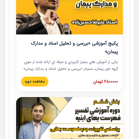
پکیج آموزشی «بررسی و تحلیل اسناد و مدارک
پیمان»
یکی از آموزش‏‏‏‏‏‏ های بسیار کاربردی و حرفه‏ ای ارائه شده از سوی
گروه امور پیمان، سمینار «بررسی و تحلیل اسناد و مدارک پیمان»
است که در دانشگاه صنعتی شریف ارائه شد. در این آموزش
2800000 تومان
مشاهده دوره
نکات کلیدی مربوط به اسناد و مدارک پیمان، اولویت بندی اسناد
و مدارک پیمان، بایدها و نبایدهای مربوط به اسناد و مدارک
پیمان به همراه تجربیات عملی در این خصوص ارائه شده است.