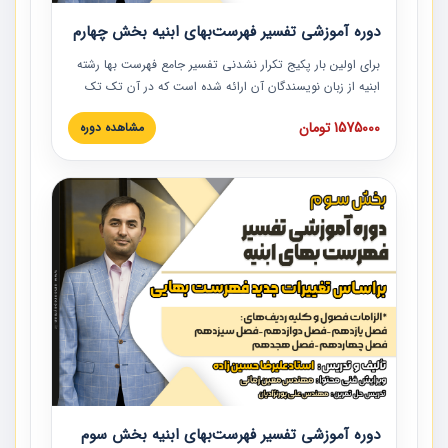
دوره آموزشی تفسیر فهرست‌بهای ابنیه بخش چهارم
برای اولین بار پکیج تکرار نشدنی تفسیر جامع فهرست بها رشته
ابنیه از زبان نویسندگان آن ارائه شده است که در آن تک تک
ردیف ها و مطالب فهرست بها تفسیر و ارائه شده است. این
1575000 تومان
مشاهده دوره
دوره به صورت کامل تصویری بوده و به همراه تصاویر عملیات
اجرایی مرتبط با ردیف های فهرست بها ارائه شده است. این
دوره با کلام مهندس علیرضاحسین‌زاده مدیر پروژه مهندسی
مشاور در امر بازنگری فهرست بها رشته ابنیه ارائه شده و به تمام
همکارانی که در حوزه صنعت ساخت در حال فعالیت هستند حتما
توصیه می کنیم از مطالب این دوره استفاده نمایند.
دوره آموزشی تفسیر فهرست‌بهای ابنیه بخش سوم