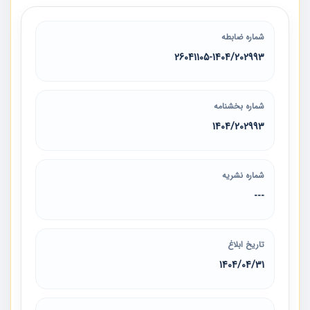
شماره ضابطه
26041105-1404/202993
شماره بخشنامه
1404/202993
شماره نشریه
---
تاریخ ابلاغ
1404/04/31