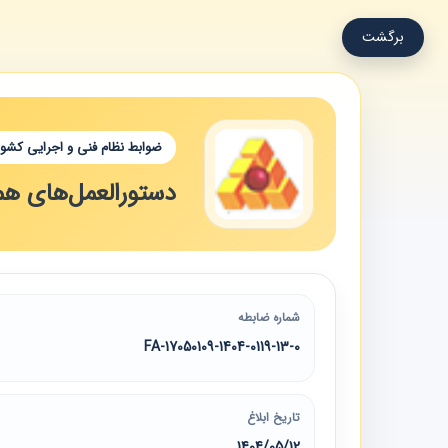
برگشت
ضوابط نظام فنی و اجرایی کشور
دستورالعمل‌های هم
شماره ضابطه
17050109-1404-0119-13-0-FA
تاریخ ابلاغ
1404/05/12