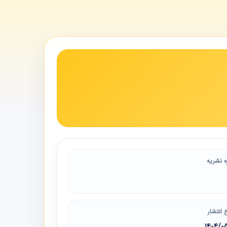
ه نشریه
 انتشار
1404/0