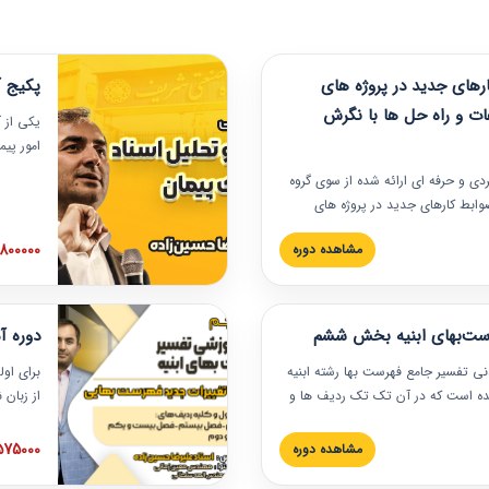
های جدید در پروژه های
پکیج آ
ات و راه حل ها با نگرش
یکی از آ
امور پی
در دانش
ربردی و حرفه‏ ای ارائه شده از سوی گروه
مربوط به
ضوابط کارهای جدید در پروژه های
بایدها و
اه حل ها با نگرش قراردادی است که
عملی در
2800000 توم
مشاهده دوره
ختمانی کشور ارائه شد. در این
ارهای جدید در اسناد و مدارک پیمان
 شده است.
رست‌بهای ابنیه بخش ششم
دوره آ
دنی تفسیر جامع فهرست بها رشته ابنیه
برای اول
 شده است که در آن تک تک ردیف ها و
از زبان
ائه شده است. این دوره به صورت کامل
مطالب ف
یر عملیات اجرایی مرتبط با ردیف های
تصویری 
1575000 توم
مشاهده دوره
ن دوره با کلام مهندس
فهرست ب