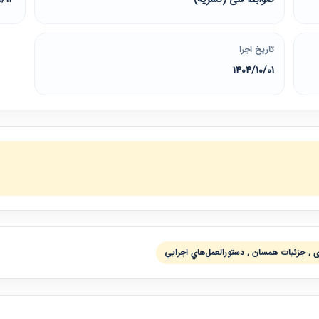
تاریخ اجرا
1404/10/01
ری , جزئيات همسان , دستورالعمل‌هاي اجرايي