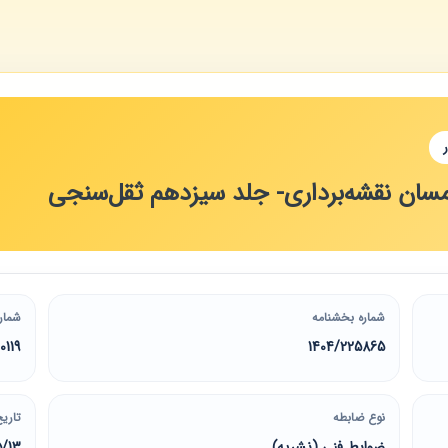
سان نقشه‌برداری- جلد سیزدهم ثقل‌سنجی
شماره بخشنامه
شمار
0119
1404/225865
نوع ضابطه
تاریخ
ضوابط فنی (نشریه)
5/13