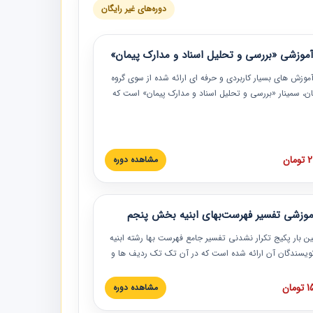
دوره‌های غیر رایگان
موزشی «بررسی و تحلیل اسناد و مدارک پیمان»
موزش‏‏‏‏‏‏ های بسیار کاربردی و حرفه‏ ای ارائه شده از سوی گروه
مان، سمینار «بررسی و تحلیل اسناد و مدارک پیمان» است که
گاه صنعتی شریف ارائه شد. در این آموزش نکات کلیدی
 اسناد و مدارک پیمان، اولویت بندی اسناد و مدارک پیمان،
 نبایدهای مربوط به اسناد و مدارک پیمان به همراه تجربیات
 این خصوص ارائه شده است.
ان
مشاهده دوره
موزشی تفسیر فهرست‌بهای ابنیه بخش پنجم
ین بار پکیج تکرار نشدنی تفسیر جامع فهرست بها رشته ابنیه
 نویسندگان آن ارائه شده است که در آن تک تک ردیف ها و
هرست بها تفسیر و ارائه شده است. این دوره به صورت کامل
بوده و به همراه تصاویر عملیات اجرایی مرتبط با ردیف های
ان
مشاهده دوره
ها ارائه شده است. این دوره با کلام مهندس