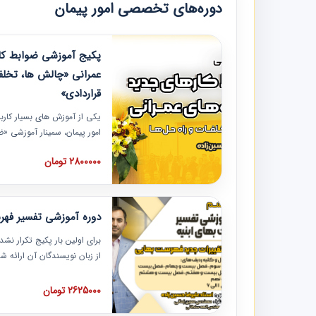
دوره‌های تخصصی امور پیمان
پکیج آموزشی ضوابط کار
عمرانی «چالش ها، تخلف
قراردادی»
یکی از آموزش‏‏‏‏‏‏ های بسیار کا
امور پیمان، سمینار آموزشی «
عمرانی» چالش ها، تخلفات و ر
2800000 تومان
در محل سندیکای شرکت های سا
آموزش نکات کلیدی مربوط به ک
به همراه تجربیات عملی ارائه
دوره آموزشی تفسیر فه
برای اولین بار پکیج تکرار نش
از زبان نویسندگان آن ارائه
مطالب فهرست بها تفسیر و ار
تصویری بوده و به همراه تصاو
2625000 تومان
فهرست بها ارائه شده است. ای