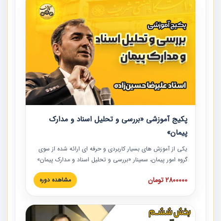
پکیج آموزشی «بررسی و تحلیل اسناد و مدارک
پیمان»
یکی از آموزش‏‏‏‏‏‏ های بسیار کاربردی و حرفه‏ ای ارائه شده از سوی
گروه امور پیمان، سمینار «بررسی و تحلیل اسناد و مدارک پیمان»
است که در دانشگاه صنعتی شریف ارائه شد. در این آموزش
2800000 تومان
مشاهده دوره
نکات کلیدی مربوط به اسناد و مدارک پیمان، اولویت بندی اسناد
و مدارک پیمان، بایدها و نبایدهای مربوط به اسناد و مدارک
پیمان به همراه تجربیات عملی در این خصوص ارائه شده است.