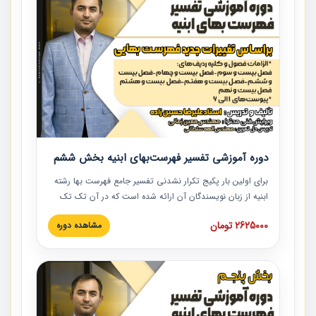
دوره آموزشی تفسیر فهرست‌بهای ابنیه بخش ششم
برای اولین بار پکیج تکرار نشدنی تفسیر جامع فهرست بها رشته
ابنیه از زبان نویسندگان آن ارائه شده است که در آن تک تک
ردیف ها و مطالب فهرست بها تفسیر و ارائه شده است. این
2625000 تومان
مشاهده دوره
دوره به صورت کامل تصویری بوده و به همراه تصاویر عملیات
اجرایی مرتبط با ردیف های فهرست بها ارائه شده است. این
دوره با کلام مهندس علیرضاحسین‌زاده مدیر پروژه مهندسی
مشاور در امر بازنگری فهرست بها رشته ابنیه ارائه شده و به تمام
همکارانی که در حوزه صنعت ساخت در حال فعالیت هستند حتما
توصیه می کنیم از مطالب این دوره استفاده نمایند.