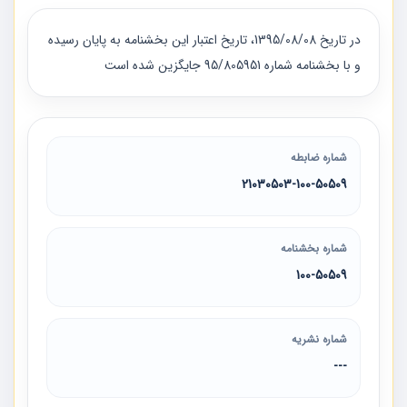
در تاريخ 1395/08/08، تاريخ اعتبار اين بخشنامه به پايان رسيده
و با بخشنامه شماره 95/805951 جايگزين شده است
شماره ضابطه
21030503-100-50509
شماره بخشنامه
100-50509
شماره نشریه
---