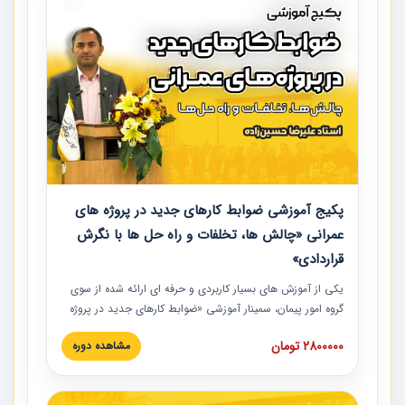
پکیج آموزشی ضوابط کارهای جدید در پروژه های
عمرانی «چالش ها، تخلفات و راه حل ها با نگرش
قراردادی»
یکی از آموزش‏‏‏‏‏‏ های بسیار کاربردی و حرفه‏ ای ارائه شده از سوی
گروه امور پیمان، سمینار آموزشی «ضوابط کارهای جدید در پروژه
های عمرانی» چالش ها، تخلفات و راه حل ها با نگرش قراردادی
2800000 تومان
مشاهده دوره
است که در محل سندیکای شرکت های ساختمانی کشور ارائه شد.
در این آموزش نکات کلیدی مربوط به کارهای جدید در اسناد و
مدارک پیمان به همراه تجربیات عملی ارائه شده است.