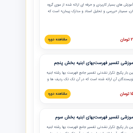
موزش‏‏‏‏‏‏ های بسیار کاربردی و حرفه‏ ای ارائه شده از سوی گروه
مان، سمینار «بررسی و تحلیل اسناد و مدارک پیمان» است که
گاه صنعتی شریف ارائه شد. در این آموزش نکات کلیدی
 اسناد و مدارک پیمان، اولویت بندی اسناد و مدارک پیمان،
 نبایدهای مربوط به اسناد و مدارک پیمان به همراه تجربیات
 این خصوص ارائه شده است.
ان
مشاهده دوره
موزشی تفسیر فهرست‌بهای ابنیه بخش پنجم
ین بار پکیج تکرار نشدنی تفسیر جامع فهرست بها رشته ابنیه
 نویسندگان آن ارائه شده است که در آن تک تک ردیف ها و
هرست بها تفسیر و ارائه شده است. این دوره به صورت کامل
بوده و به همراه تصاویر عملیات اجرایی مرتبط با ردیف های
ان
مشاهده دوره
ها ارائه شده است. این دوره با کلام مهندس
سین‌زاده مدیر پروژه مهندسی مشاور در امر بازنگری فهرست
 ابنیه ارائه شده و به تمام همکارانی که در حوزه صنعت
موزشی تفسیر فهرست‌بهای ابنیه بخش سوم
 حال فعالیت هستند حتما توصیه می کنیم از مطالب این
فاده نمایند.
ین بار پکیج تکرار نشدنی تفسیر جامع فهرست بها رشته ابنیه