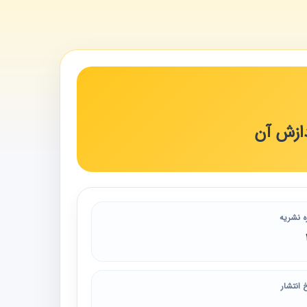
دازش آن
ه نشریه
 انتشار